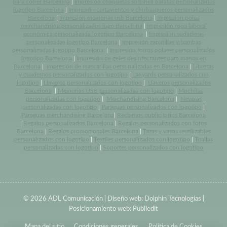
para correr Barcelona
|
Impresión chaquetas softshell baratas personalizadas
logotipo Barcelona
|
Impresión cortavientos y chubasqueros personalizados
Barcelona
|
Impresión memorias usb Barcelona
|
Impresión polos
merchandising personalizados logo Barcelona
|
Impresión ropa laboral
económica personalizada logotipo Barcelona
|
Impresión sudaderas
personalizadas logotipo Barcelona
|
Impresión zapatillas y bambas
personalizadas logotipo Barcelona
|
Impresión forros polares personalizados
logotipo Barcelona
|
Impresión de geles desinfectantes para manos en
Barcelona
|
Impresión de mascarillas personalizadas en Barcelona
|
Libretas
y cuadernos personalizados con logotipo
|
Lanyards personalizados con
logotipo
|
Llaveros personalizados con logotipo
|
Llaveros personalizados
Barcelona
|
Memorias USB personalizadas con logotipo
|
Mochilas
personalizadas con logotipo
|
Merchandising Barcelona
|
Neveras
personalizadas con logotipo
|
Paraguas personalizados con logotipo
|
Paraguas merchandising Barcelona
|
Reclamos publicitarios Barcelona
|
Regalos personalizados Barcelona
|
Regalos personalizados con fotos
Barcelona
|
Regalos promocionales Barcelona
|
Tazas y vasos reutilizables
personalizados con logotipo
|
Textiles personalizados con logotipo
|
Toallas
personalizadas con logotipo
|
Soportes personalizados con logotipo
© 2026 ADL Comunicación | Diseño web:
Dolphin Tecnologías
|
Posicionamiento web:
Publiedit
Mapa del sitio
Condiciones generales
Política de Cookies