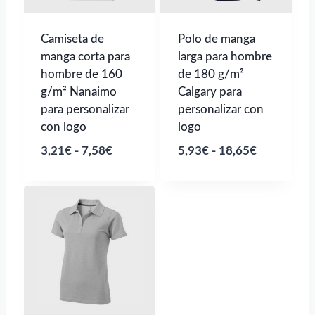
Camiseta de
Polo de manga
manga corta para
larga para hombre
hombre de 160
de 180 g/m²
g/m² Nanaimo
Calgary para
para personalizar
personalizar con
con logo
logo
Rango
Rango
3,21
€
-
7,58
€
5,93
€
-
18,65
€
de
de
precios:
precios:
desde
desde
3,21€
5,93€
hasta
hasta
7,58€
18,65€