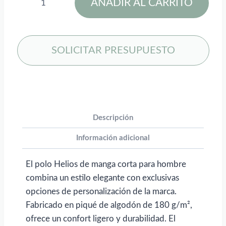
AÑADIR AL CARRITO
de
manga
corta
para
SOLICITAR PRESUPUESTO
hombre
de
180
g/m²
Helios
Descripción
para
Información adicional
personalizar
con
El polo Helios de manga corta para hombre
logo
combina un estilo elegante con exclusivas
cantidad
opciones de personalización de la marca.
Fabricado en piqué de algodón de 180 g/m²,
ofrece un confort ligero y durabilidad. El