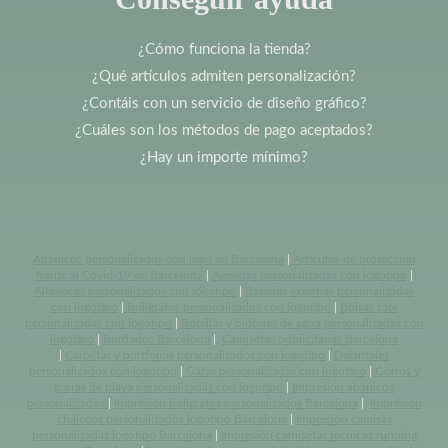
¿Cómo funciona la tienda?
¿Qué artículos admiten personalización?
¿Contáis con un servicio de diseño gráfico?
¿Cuáles son los métodos de pago aceptados?
¿Hay un importe mínimo?
Abanicos personalizados con logo en Barcelona
|
Artículos de protección
frente al Covid-19 en Barcelona
|
Agendas personalizadas con logotipo
|
Altavoces personalizados con logotipo
|
Baterias externas personalizadas
con logotipo
|
Bolígrafos personalizados con logotipo
|
Bolsas tote
personalizadas con logotipo
|
Botellas y bidones de agua personalizadas con
logotipo
|
Bordados Barcelona
|
Camisetas publicitarias Barcelona
|
Carpetas y portfolios personalizados con logotipo
|
Delantales
personalizados con logotipo
|
Gafas personalizadas con logotipo
|
Gorros y
gorras de playa personalizadas con logotipo
|
Impresión abanicos
personalizados
|
Impresión bolígrafos personalizados Barcelona
|
Impresión
chalecos personalizados logotipo Barcelona
|
Impresión camisas
personalizadas logotipo Barcelona
|
Impresión camisetas tecnicas running