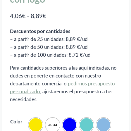
Rango
4,06
€
-
8,89
€
de
Descuentos por cantidades
precios:
– a partir de 25 unidades: 8,89 €/ud
desde
– a partir de 50 unidades: 8,89 €/ud
4,06€
– a partir de 100 unidades: 8,72 €/ud
hasta
Para cantidades superiores a las aquí indicadas, no
8,89€
dudes en ponerte en contacto con nuestro
departamento comercial o
pedirnos presupuesto
personalizado
, ajustaremos el presupuesto a tus
necesidades.
Color
aqua