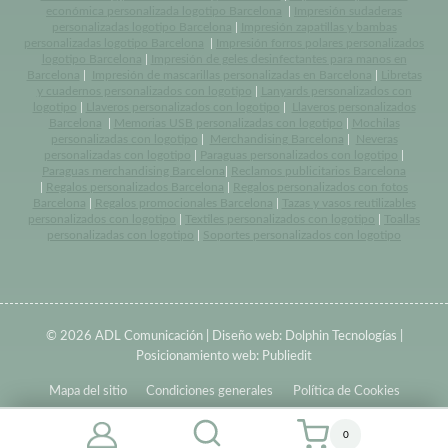
económica personalizada logotipo Barcelona
|
Impresión sudaderas
personalizadas logotipo Barcelona
|
Impresión zapatillas y bambas
personalizadas logotipo Barcelona
|
Impresión forros polares personalizados
logotipo Barcelona
|
Impresión de geles desinfectantes para manos en
Barcelona
|
Impresión de mascarillas personalizadas en Barcelona
|
Libretas
y cuadernos personalizados con logotipo
|
Lanyards personalizados con
logotipo
|
Llaveros personalizados con logotipo
|
Llaveros personalizados
Barcelona
|
Memorias USB personalizadas con logotipo
|
Mochilas
personalizadas con logotipo
|
Merchandising Barcelona
|
Neveras
personalizadas con logotipo
|
Paraguas personalizados con logotipo
|
Paraguas merchandising Barcelona
|
Reclamos publicitarios Barcelona
|
Regalos personalizados Barcelona
|
Regalos personalizados con fotos
Barcelona
|
Regalos promocionales Barcelona
|
Tazas y vasos reutilizables
personalizados con logotipo
|
Textiles personalizados con logotipo
|
Toallas
personalizadas con logotipo
|
Soportes personalizados con logotipo
© 2026 ADL Comunicación | Diseño web:
Dolphin Tecnologías
|
Posicionamiento web:
Publiedit
Mapa del sitio
Condiciones generales
Política de Cookies
0