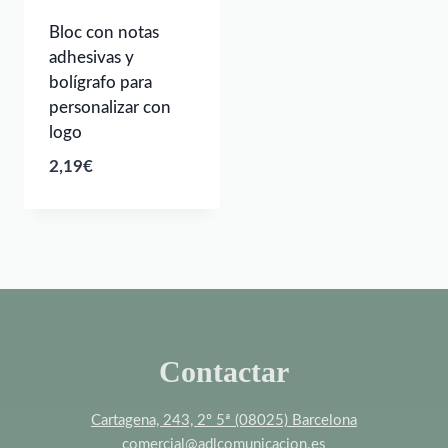
Bloc con notas
adhesivas y
bolígrafo para
personalizar con
logo
2,19
€
Contactar
Cartagena, 243, 2º 5ª (08025) Barcelona
comercial@adlcomunicacion.es