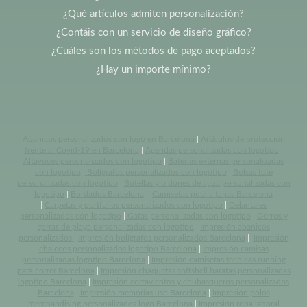
¿Qué artículos admiten personalización?
¿Contáis con un servicio de diseño gráfico?
¿Cuáles son los métodos de pago aceptados?
¿Hay un importe mínimo?
Abanicos personalizados con logo en Barcelona
|
Artículos de protección
frente al Covid-19 en Barcelona
|
Agendas personalizadas con logotipo
|
Altavoces personalizados con logotipo
|
Baterias externas personalizadas
con logotipo
|
Bolígrafos personalizados con logotipo
|
Bolsas tote
personalizadas con logotipo
|
Botellas y bidones de agua personalizadas con
logotipo
|
Bordados Barcelona
|
Camisetas publicitarias Barcelona
|
Carpetas y portfolios personalizados con logotipo
|
Delantales
personalizados con logotipo
|
Gafas personalizadas con logotipo
|
Gorros y
gorras de playa personalizadas con logotipo
|
Impresión abanicos
personalizados
|
Impresión bolígrafos personalizados Barcelona
|
Impresión
chalecos personalizados logotipo Barcelona
|
Impresión camisas
personalizadas logotipo Barcelona
|
Impresión camisetas tecnicas running
para correr Barcelona
|
Impresión chaquetas softshell baratas personalizadas
logotipo Barcelona
|
Impresión cortavientos y chubasqueros personalizados
Barcelona
|
Impresión memorias usb Barcelona
|
Impresión polos
merchandising personalizados logo Barcelona
|
Impresión ropa laboral