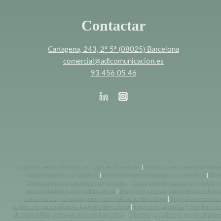
Contactar
Cartagena, 243, 2º 5ª (08025) Barcelona
comercial@adlcomunicacion.es
93 456 05 46
Abanicos personalizados con logo en Barcelona
|
Artículos de protección frent
personalizados con logotipo
|
Bolsas tote personalizadas con logotipo
|
Bote
Delantales personalizados con logotipo
|
Gafas personalizadas con logotipo
personalizados logotipo Barcelona
|
Impresión camisas personalizadas logo
cortavientos y chubasqueros personalizados Barcelona
|
Impresión memoria
sudaderas personalizadas logotipo Barcelona
|
Impresión zapatillas y bambas pe
de mascarillas personalizadas en Barcelona
|
Libretas y cuadernos personalizado