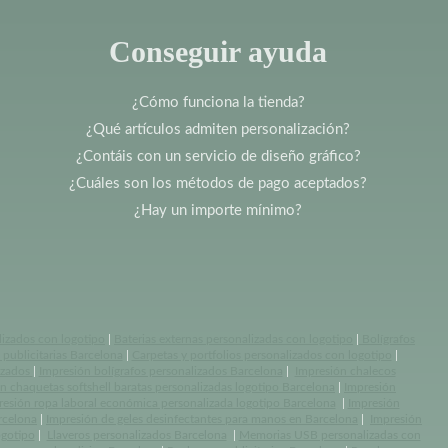
Conseguir ayuda
¿Cómo funciona la tienda?
¿Qué artículos admiten personalización?
¿Contáis con un servicio de diseño gráfico?
¿Cuáles son los métodos de pago aceptados?
¿Hay un importe mínimo?
lizados con logotipo
|
Baterias externas personalizadas con logotipo
|
Bolígrafos
publicitarias Barcelona
|
Carpetas y portfolios personalizados con logotipo
|
izados
|
Impresión bolígrafos personalizados Barcelona
|
Impresión chalecos
n chaquetas softshell baratas personalizadas logotipo Barcelona
|
Impresión
resión ropa laboral económica personalizada logotipo Barcelona
|
Impresión
rcelona
|
Impresión de geles desinfectantes para manos en Barcelona
|
Impresión
ogotipo
|
Llaveros personalizados Barcelona
|
Memorias USB personalizadas con