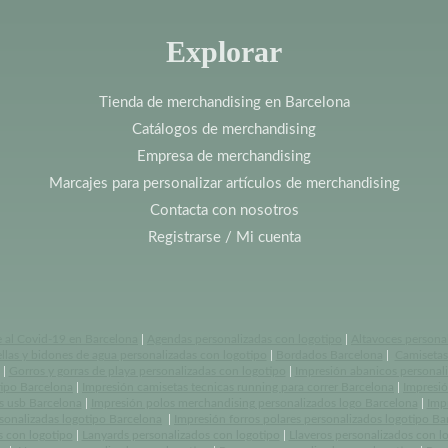
Explorar
Tienda de merchandising en Barcelona
Catálogos de merchandising
Empresa de merchandising
Marcajes para personalizar artículos de merchandising
Contacta con nosotros
Registrarse / Mi cuenta
e al Covid-19 en Barcelona
|
Agendas personalizadas con logotipo
|
Altavoces persona
llas y bidones de agua personalizadas con logotipo
|
Bordados Barcelona
|
Camisetas 
|
Gorros y gorras de playa personalizadas con logotipo
|
Impresión abanicos personal
tipo Barcelona
|
Impresión camisetas tecnicas running para correr Barcelona
|
Impresió
s usb Barcelona
|
Impresión polos merchandising personalizados logo Barcelona
|
Imp
rsonalizadas logotipo Barcelona
|
Impresión forros polares personalizados logotipo Ba
s con logotipo
|
Lanyards personalizados con logotipo
|
Llaveros personalizados con l