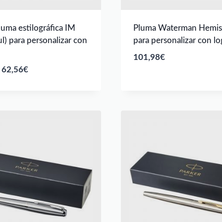
luma estilográfica IM
Pluma Waterman Hemi
ul) para personalizar con
para personalizar con l
101,98
€
Rango
62,56
€
de
precios:
desde
61,57€
hasta
62,56€