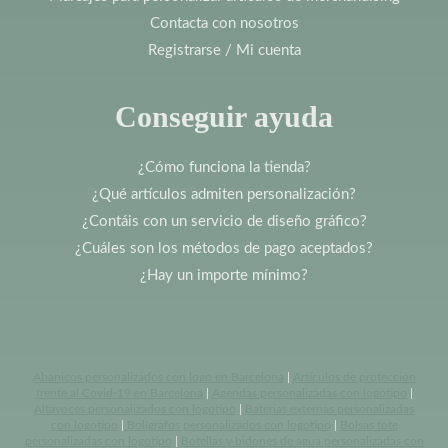
Contacta con nosotros
Registrarse / Mi cuenta
Conseguir ayuda
¿Cómo funciona la tienda?
¿Qué artículos admiten personalización?
¿Contáis con un servicio de diseño gráfico?
¿Cuáles son los métodos de pago aceptados?
¿Hay un importe mínimo?
Abanicos personalizados con logo en Barcelona
|
Artículos de protección
frente al Covid-19 en Barcelona
|
Agendas personalizadas con logotipo
|
Altavoces personalizados con logotipo
|
Baterias externas personalizadas
con logotipo
|
Bolígrafos personalizados con logotipo
|
Bolsas tote
personalizadas con logotipo
|
Botellas y bidones de agua personalizadas con