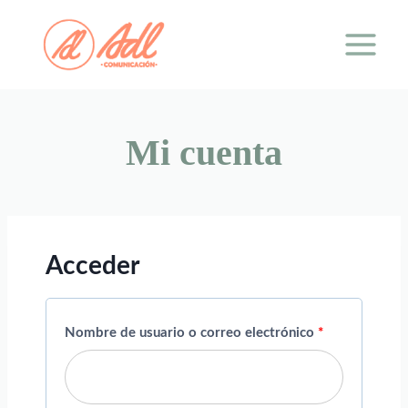
Saltar
al
contenido
Mi cuenta
Acceder
O
Nombre de usuario o correo electrónico
*
b
l