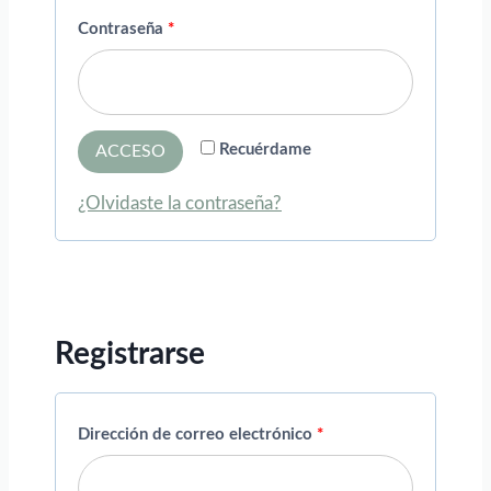
i
O
Contraseña
*
g
b
a
l
t
i
Recuérdame
ACCESO
o
g
¿Olvidaste la contraseña?
r
a
i
t
o
o
r
Registrarse
i
o
O
Dirección de correo electrónico
*
b