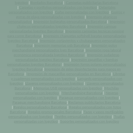
logotipo
|
Bordados Barcelona
|
Camisetas publicitarias Barcelona
|
Carpetas y portfolios personalizados con logotipo
|
Delantales
personalizados con logotipo
|
Gafas personalizadas con logotipo
|
Gorros y
gorras de playa personalizadas con logotipo
|
Impresión abanicos
personalizados
|
Impresión bolígrafos personalizados Barcelona
|
Impresión
chalecos personalizados logotipo Barcelona
|
Impresión camisas
personalizadas logotipo Barcelona
|
Impresión camisetas tecnicas running
para correr Barcelona
|
Impresión chaquetas softshell baratas personalizadas
logotipo Barcelona
|
Impresión cortavientos y chubasqueros personalizados
Barcelona
|
Impresión memorias usb Barcelona
|
Impresión polos
merchandising personalizados logo Barcelona
|
Impresión ropa laboral
económica personalizada logotipo Barcelona
|
Impresión sudaderas
personalizadas logotipo Barcelona
|
Impresión zapatillas y bambas
personalizadas logotipo Barcelona
|
Impresión forros polares personalizados
logotipo Barcelona
|
Impresión de geles desinfectantes para manos en
Barcelona
|
Impresión de mascarillas personalizadas en Barcelona
|
Libretas
y cuadernos personalizados con logotipo
|
Lanyards personalizados con
logotipo
|
Llaveros personalizados con logotipo
|
Llaveros personalizados
Barcelona
|
Memorias USB personalizadas con logotipo
|
Mochilas
personalizadas con logotipo
|
Merchandising Barcelona
|
Neveras
personalizadas con logotipo
|
Paraguas personalizados con logotipo
|
Paraguas merchandising Barcelona
|
Reclamos publicitarios Barcelona
|
Regalos personalizados Barcelona
|
Regalos personalizados con fotos
Barcelona
|
Regalos promocionales Barcelona
|
Tazas y vasos reutilizables
personalizados con logotipo
|
Textiles personalizados con logotipo
|
Toallas
personalizadas con logotipo
|
Soportes personalizados con logotipo