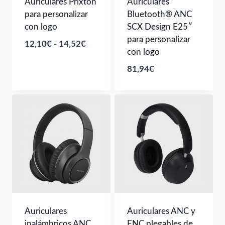
Auriculares Prixton
Auriculares
para personalizar
Bluetooth® ANC
con logo
SCX Design E25″
para personalizar
Rango
12,10
€
-
14,52
€
con logo
de
81,94
€
precios:
desde
12,10€
hasta
14,52€
Auriculares
Auriculares ANC y
inalámbricos ANC
ENC plegables de