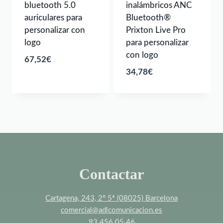
bluetooth 5.0
inalámbricos ANC
auriculares para
Bluetooth®
personalizar con
Prixton Live Pro
logo
para personalizar
con logo
67,52
€
34,78
€
Contactar
Cartagena, 243, 2º 5ª (08025) Barcelona
comercial@adlcomunicacion.es
93 456 05 46