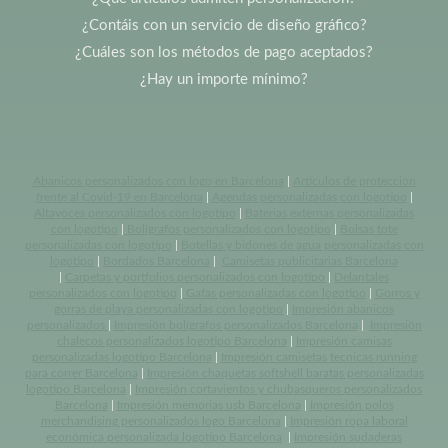
¿Contáis con un servicio de diseño gráfico?
¿Cuáles son los métodos de pago aceptados?
¿Hay un importe mínimo?
Abanicos personalizados con logo en Barcelona
|
Artículos de protección
frente al Covid-19 en Barcelona
|
Agendas personalizadas con logotipo
|
Altavoces personalizados con logotipo
|
Baterias externas personalizadas
con logotipo
|
Bolígrafos personalizados con logotipo
|
Bolsas tote
personalizadas con logotipo
|
Botellas y bidones de agua personalizadas con
logotipo
|
Bordados Barcelona
|
Camisetas publicitarias Barcelona
|
Carpetas y portfolios personalizados con logotipo
|
Delantales
personalizados con logotipo
|
Gafas personalizadas con logotipo
|
Gorros y
gorras de playa personalizadas con logotipo
|
Impresión abanicos
personalizados
|
Impresión bolígrafos personalizados Barcelona
|
Impresión
chalecos personalizados logotipo Barcelona
|
Impresión camisas
personalizadas logotipo Barcelona
|
Impresión camisetas tecnicas running
para correr Barcelona
|
Impresión chaquetas softshell baratas personalizadas
logotipo Barcelona
|
Impresión cortavientos y chubasqueros personalizados
Barcelona
|
Impresión memorias usb Barcelona
|
Impresión polos
merchandising personalizados logo Barcelona
|
Impresión ropa laboral
económica personalizada logotipo Barcelona
|
Impresión sudaderas