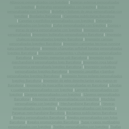
Altavoces personalizados con logotipo
|
Baterias externas personalizadas
con logotipo
|
Bolígrafos personalizados con logotipo
|
Bolsas tote
personalizadas con logotipo
|
Botellas y bidones de agua personalizadas con
logotipo
|
Bordados Barcelona
|
Camisetas publicitarias Barcelona
|
Carpetas y portfolios personalizados con logotipo
|
Delantales
personalizados con logotipo
|
Gafas personalizadas con logotipo
|
Gorros y
gorras de playa personalizadas con logotipo
|
Impresión abanicos
personalizados
|
Impresión bolígrafos personalizados Barcelona
|
Impresión
chalecos personalizados logotipo Barcelona
|
Impresión camisas
personalizadas logotipo Barcelona
|
Impresión camisetas tecnicas running
para correr Barcelona
|
Impresión chaquetas softshell baratas personalizadas
logotipo Barcelona
|
Impresión cortavientos y chubasqueros personalizados
Barcelona
|
Impresión memorias usb Barcelona
|
Impresión polos
merchandising personalizados logo Barcelona
|
Impresión ropa laboral
económica personalizada logotipo Barcelona
|
Impresión sudaderas
personalizadas logotipo Barcelona
|
Impresión zapatillas y bambas
personalizadas logotipo Barcelona
|
Impresión forros polares personalizados
logotipo Barcelona
|
Impresión de geles desinfectantes para manos en
Barcelona
|
Impresión de mascarillas personalizadas en Barcelona
|
Libretas
y cuadernos personalizados con logotipo
|
Lanyards personalizados con
logotipo
|
Llaveros personalizados con logotipo
|
Llaveros personalizados
Barcelona
|
Memorias USB personalizadas con logotipo
|
Mochilas
personalizadas con logotipo
|
Merchandising Barcelona
|
Neveras
personalizadas con logotipo
|
Paraguas personalizados con logotipo
|
Paraguas merchandising Barcelona
|
Reclamos publicitarios Barcelona
|
Regalos personalizados Barcelona
|
Regalos personalizados con fotos
Barcelona
|
Regalos promocionales Barcelona
|
Tazas y vasos reutilizables
personalizados con logotipo
|
Textiles personalizados con logotipo
|
Toallas