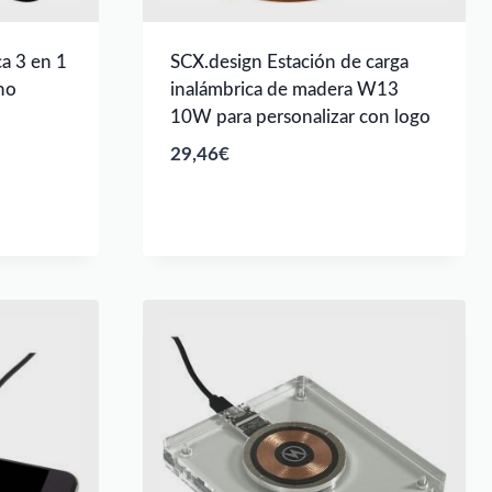
ca 3 en 1
SCX.design Estación de carga
no
inalámbrica de madera W13
10W para personalizar con logo
29,46
€