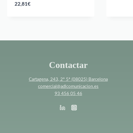
22,81
€
Contactar
Cartagena, 243, 2º 5ª (08025) Barcelona
comercial@adlcomunicacion.es
93 456 05 46