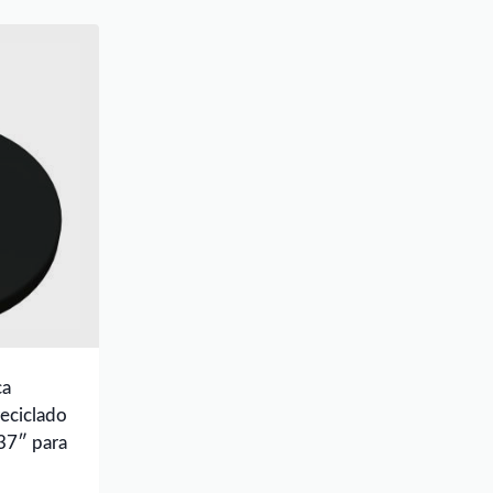
ca
reciclado
37″ para