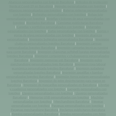
Abanicos personalizados con logo en Barcelona
|
Artículos de protección
frente al Covid-19 en Barcelona
|
Agendas personalizadas con logotipo
|
Altavoces personalizados con logotipo
|
Baterias externas personalizadas
con logotipo
|
Bolígrafos personalizados con logotipo
|
Bolsas tote
personalizadas con logotipo
|
Botellas y bidones de agua personalizadas con
logotipo
|
Bordados Barcelona
|
Camisetas publicitarias Barcelona
|
Carpetas y portfolios personalizados con logotipo
|
Delantales
personalizados con logotipo
|
Gafas personalizadas con logotipo
|
Gorros y
gorras de playa personalizadas con logotipo
|
Impresión abanicos
personalizados
|
Impresión bolígrafos personalizados Barcelona
|
Impresión
chalecos personalizados logotipo Barcelona
|
Impresión camisas
personalizadas logotipo Barcelona
|
Impresión camisetas tecnicas running
para correr Barcelona
|
Impresión chaquetas softshell baratas personalizadas
logotipo Barcelona
|
Impresión cortavientos y chubasqueros personalizados
Barcelona
|
Impresión memorias usb Barcelona
|
Impresión polos
merchandising personalizados logo Barcelona
|
Impresión ropa laboral
económica personalizada logotipo Barcelona
|
Impresión sudaderas
personalizadas logotipo Barcelona
|
Impresión zapatillas y bambas
personalizadas logotipo Barcelona
|
Impresión forros polares personalizados
logotipo Barcelona
|
Impresión de geles desinfectantes para manos en
Barcelona
|
Impresión de mascarillas personalizadas en Barcelona
|
Libretas
y cuadernos personalizados con logotipo
|
Lanyards personalizados con
logotipo
|
Llaveros personalizados con logotipo
|
Llaveros personalizados
Barcelona
|
Memorias USB personalizadas con logotipo
|
Mochilas
personalizadas con logotipo
|
Merchandising Barcelona
|
Neveras
personalizadas con logotipo
|
Paraguas personalizados con logotipo
|
Paraguas merchandising Barcelona
|
Reclamos publicitarios Barcelona
|
Regalos personalizados Barcelona
|
Regalos personalizados con fotos