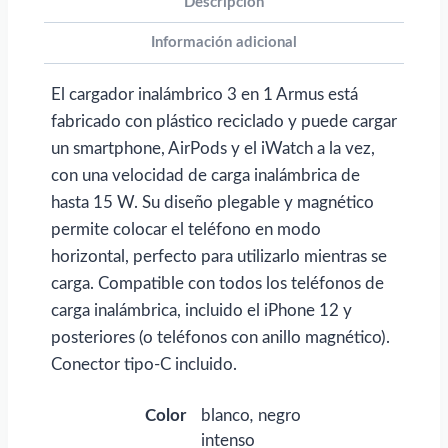
plástico
Descripción
reciclado
Información adicional
Armus
para
El cargador inalámbrico 3 en 1 Armus está
personalizar
fabricado con plástico reciclado y puede cargar
con
un smartphone, AirPods y el iWatch a la vez,
logo
con una velocidad de carga inalámbrica de
cantidad
hasta 15 W. Su diseño plegable y magnético
permite colocar el teléfono en modo
horizontal, perfecto para utilizarlo mientras se
carga. Compatible con todos los teléfonos de
carga inalámbrica, incluido el iPhone 12 y
posteriores (o teléfonos con anillo magnético).
Conector tipo-C incluido.
Color
blanco
,
negro
intenso