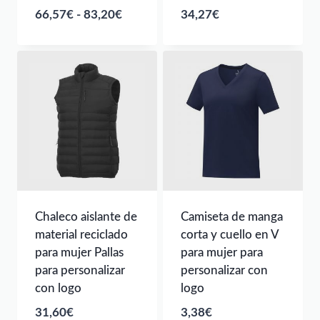
Rango
66,57
€
-
83,20
€
34,27
€
de
precios:
desde
66,57€
hasta
83,20€
Chaleco aislante de
Camiseta de manga
material reciclado
corta y cuello en V
para mujer Pallas
para mujer para
para personalizar
personalizar con
con logo
logo
31,60
€
3,38
€