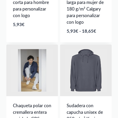
corta para hombre
larga para mujer de
para personalizar
180 g/m² Calgary
con logo
para personalizar
con logo
5,93
€
Rango
5,93
€
-
18,65
€
de
precios:
desde
5,93€
hasta
18,65€
Chaqueta polar con
Sudadera con
cremallera entera
capucha unisex de