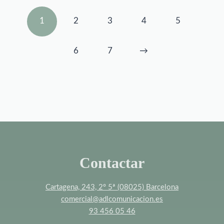
1
2
3
4
5
6
7
→
Contactar
Cartagena, 243, 2º 5ª (08025) Barcelona
comercial@adlcomunicacion.es
93 456 05 46