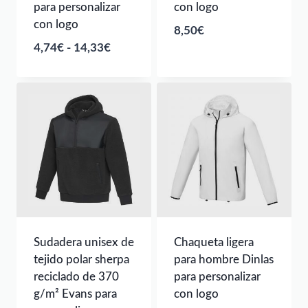
para personalizar
con logo
con logo
8,50
€
Rango
4,74
€
-
14,33
€
de
precios:
desde
4,74€
hasta
14,33€
Sudadera unisex de
Chaqueta ligera
tejido polar sherpa
para hombre Dinlas
reciclado de 370
para personalizar
g/m² Evans para
con logo