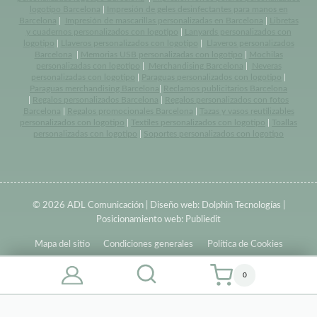
logotipo Barcelona
|
Impresión de geles desinfectantes para manos en
Barcelona
|
Impresión de mascarillas personalizadas en Barcelona
|
Libretas
y cuadernos personalizados con logotipo
|
Lanyards personalizados con
logotipo
|
Llaveros personalizados con logotipo
|
Llaveros personalizados
Barcelona
|
Memorias USB personalizadas con logotipo
|
Mochilas
personalizadas con logotipo
|
Merchandising Barcelona
|
Neveras
personalizadas con logotipo
|
Paraguas personalizados con logotipo
|
Paraguas merchandising Barcelona
|
Reclamos publicitarios Barcelona
|
Regalos personalizados Barcelona
|
Regalos personalizados con fotos
Barcelona
|
Regalos promocionales Barcelona
|
Tazas y vasos reutilizables
personalizados con logotipo
|
Textiles personalizados con logotipo
|
Toallas
personalizadas con logotipo
|
Soportes personalizados con logotipo
© 2026 ADL Comunicación | Diseño web:
Dolphin Tecnologías
|
Posicionamiento web:
Publiedit
Mapa del sitio
Condiciones generales
Política de Cookies
0
Privacy & Cookies Policy