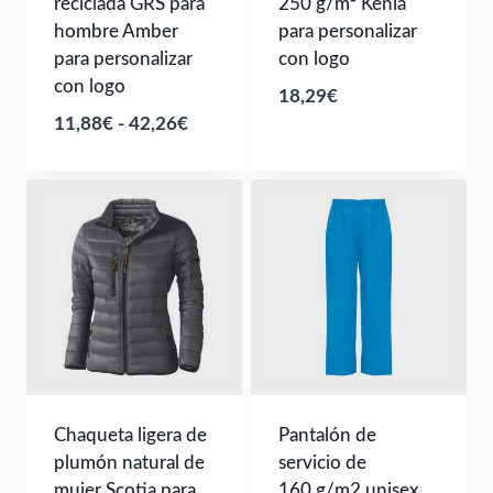
reciclada GRS para
250 g/m² Kenia
hombre Amber
para personalizar
para personalizar
con logo
con logo
18,29
€
Rango
11,88
€
-
42,26
€
de
precios:
desde
11,88€
hasta
42,26€
Chaqueta ligera de
Pantalón de
plumón natural de
servicio de
mujer Scotia para
160 g/m2 unisex