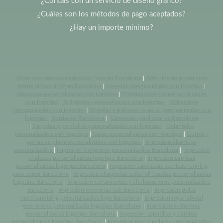
¿Contáis con un servicio de diseño gráfico?
¿Cuáles son los métodos de pago aceptados?
¿Hay un importe mínimo?
Abanicos personalizados con logo en Barcelona
|
Artículos de protección
frente al Covid-19 en Barcelona
|
Agendas personalizadas con logotipo
|
Altavoces personalizados con logotipo
|
Baterias externas personalizadas
con logotipo
|
Bolígrafos personalizados con logotipo
|
Bolsas tote
personalizadas con logotipo
|
Botellas y bidones de agua personalizadas con
logotipo
|
Bordados Barcelona
|
Camisetas publicitarias Barcelona
|
Carpetas y portfolios personalizados con logotipo
|
Delantales
personalizados con logotipo
|
Gafas personalizadas con logotipo
|
Gorros y
gorras de playa personalizadas con logotipo
|
Impresión abanicos
personalizados
|
Impresión bolígrafos personalizados Barcelona
|
Impresión
chalecos personalizados logotipo Barcelona
|
Impresión camisas
personalizadas logotipo Barcelona
|
Impresión camisetas tecnicas running
para correr Barcelona
|
Impresión chaquetas softshell baratas personalizadas
logotipo Barcelona
|
Impresión cortavientos y chubasqueros personalizados
Barcelona
|
Impresión memorias usb Barcelona
|
Impresión polos
merchandising personalizados logo Barcelona
|
Impresión ropa laboral
económica personalizada logotipo Barcelona
|
Impresión sudaderas
personalizadas logotipo Barcelona
|
Impresión zapatillas y bambas
personalizadas logotipo Barcelona
|
Impresión forros polares personalizados