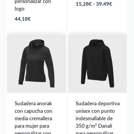
personalizar con
Rango
15,28
€
-
39,49
€
logo
de
44,18
€
precios:
desde
15,28€
hasta
39,49€
Sudadera anorak
Sudadera deportiva
con capucha con
unisex con punto
media cremallera
indesmallable de
para mujer para
350 g/m² Danali
personalizar con
para personalizar