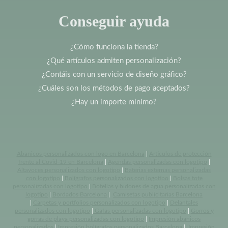
Conseguir ayuda
¿Cómo funciona la tienda?
¿Qué artículos admiten personalización?
¿Contáis con un servicio de diseño gráfico?
¿Cuáles son los métodos de pago aceptados?
¿Hay un importe mínimo?
Abanicos personalizados con logo en Barcelona
|
Artículos de protección
frente al Covid-19 en Barcelona
|
Agendas personalizadas con logotipo
|
Altavoces personalizados con logotipo
|
Baterias externas personalizadas
con logotipo
|
Bolígrafos personalizados con logotipo
|
Bolsas tote
personalizadas con logotipo
|
Botellas y bidones de agua personalizadas con
logotipo
|
Bordados Barcelona
|
Camisetas publicitarias Barcelona
|
Carpetas y portfolios personalizados con logotipo
|
Delantales
personalizados con logotipo
|
Gafas personalizadas con logotipo
|
Gorros y
gorras de playa personalizadas con logotipo
|
Impresión abanicos
personalizados
|
Impresión bolígrafos personalizados Barcelona
|
Impresión