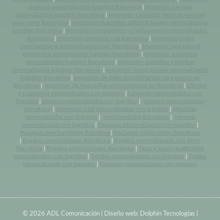
chalecos personalizados logotipo Barcelona
|
Impresión camisas
personalizadas logotipo Barcelona
|
Impresión camisetas tecnicas running
para correr Barcelona
|
Impresión chaquetas softshell baratas personalizadas
logotipo Barcelona
|
Impresión cortavientos y chubasqueros personalizados
Barcelona
|
Impresión memorias usb Barcelona
|
Impresión polos
merchandising personalizados logo Barcelona
|
Impresión ropa laboral
económica personalizada logotipo Barcelona
|
Impresión sudaderas
personalizadas logotipo Barcelona
|
Impresión zapatillas y bambas
personalizadas logotipo Barcelona
|
Impresión forros polares personalizados
logotipo Barcelona
|
Impresión de geles desinfectantes para manos en
Barcelona
|
Impresión de mascarillas personalizadas en Barcelona
|
Libretas
y cuadernos personalizados con logotipo
|
Lanyards personalizados con
logotipo
|
Llaveros personalizados con logotipo
|
Llaveros personalizados
Barcelona
|
Memorias USB personalizadas con logotipo
|
Mochilas
personalizadas con logotipo
|
Merchandising Barcelona
|
Neveras
personalizadas con logotipo
|
Paraguas personalizados con logotipo
|
Paraguas merchandising Barcelona
|
Reclamos publicitarios Barcelona
|
Regalos personalizados Barcelona
|
Regalos personalizados con fotos
Barcelona
|
Regalos promocionales Barcelona
|
Tazas y vasos reutilizables
personalizados con logotipo
|
Textiles personalizados con logotipo
|
Toallas
personalizadas con logotipo
|
Soportes personalizados con logotipo
© 2026 ADL Comunicación | Diseño web:
Dolphin Tecnologías
|