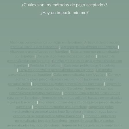
¿Cuáles son los métodos de pago aceptados?
¿Hay un importe mínimo?
Abanicos personalizados con logo en Barcelona
|
Artículos de protección
frente al Covid-19 en Barcelona
|
Agendas personalizadas con logotipo
|
Altavoces personalizados con logotipo
|
Baterias externas personalizadas
con logotipo
|
Bolígrafos personalizados con logotipo
|
Bolsas tote
personalizadas con logotipo
|
Botellas y bidones de agua personalizadas con
logotipo
|
Bordados Barcelona
|
Camisetas publicitarias Barcelona
|
Carpetas y portfolios personalizados con logotipo
|
Delantales
personalizados con logotipo
|
Gafas personalizadas con logotipo
|
Gorros y
gorras de playa personalizadas con logotipo
|
Impresión abanicos
personalizados
|
Impresión bolígrafos personalizados Barcelona
|
Impresión
chalecos personalizados logotipo Barcelona
|
Impresión camisas
personalizadas logotipo Barcelona
|
Impresión camisetas tecnicas running
para correr Barcelona
|
Impresión chaquetas softshell baratas personalizadas
logotipo Barcelona
|
Impresión cortavientos y chubasqueros personalizados
Barcelona
|
Impresión memorias usb Barcelona
|
Impresión polos
merchandising personalizados logo Barcelona
|
Impresión ropa laboral
económica personalizada logotipo Barcelona
|
Impresión sudaderas
personalizadas logotipo Barcelona
|
Impresión zapatillas y bambas
personalizadas logotipo Barcelona
|
Impresión forros polares personalizados