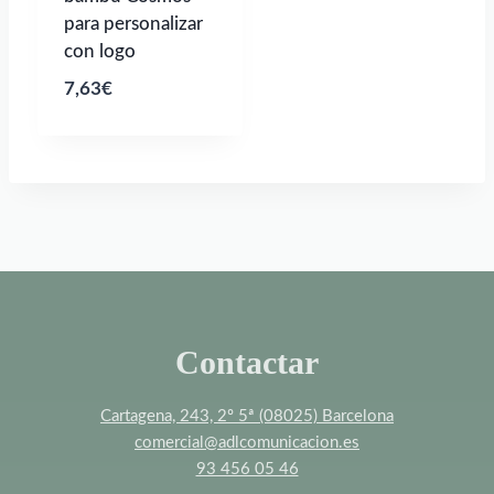
para personalizar
con logo
7,63
€
Contactar
Cartagena, 243, 2º 5ª (08025) Barcelona
comercial@adlcomunicacion.es
93 456 05 46