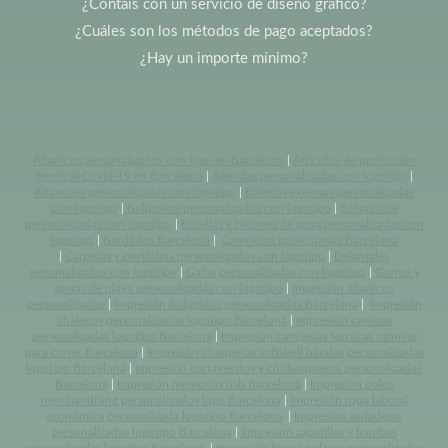
¿Contáis con un servicio de diseño gráfico?
¿Cuáles son los métodos de pago aceptados?
¿Hay un importe mínimo?
Abanicos personalizados con logo en Barcelona
|
Artículos de protección
frente al Covid-19 en Barcelona
|
Agendas personalizadas con logotipo
|
Altavoces personalizados con logotipo
|
Baterias externas personalizadas
con logotipo
|
Bolígrafos personalizados con logotipo
|
Bolsas tote
personalizadas con logotipo
|
Botellas y bidones de agua personalizadas con
logotipo
|
Bordados Barcelona
|
Camisetas publicitarias Barcelona
|
Carpetas y portfolios personalizados con logotipo
|
Delantales
personalizados con logotipo
|
Gafas personalizadas con logotipo
|
Gorros y
gorras de playa personalizadas con logotipo
|
Impresión abanicos
personalizados
|
Impresión bolígrafos personalizados Barcelona
|
Impresión
chalecos personalizados logotipo Barcelona
|
Impresión camisas
personalizadas logotipo Barcelona
|
Impresión camisetas tecnicas running
para correr Barcelona
|
Impresión chaquetas softshell baratas personalizadas
logotipo Barcelona
|
Impresión cortavientos y chubasqueros personalizados
Barcelona
|
Impresión memorias usb Barcelona
|
Impresión polos
merchandising personalizados logo Barcelona
|
Impresión ropa laboral
económica personalizada logotipo Barcelona
|
Impresión sudaderas
personalizadas logotipo Barcelona
|
Impresión zapatillas y bambas