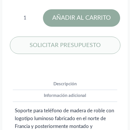
Soporte
AÑADIR AL CARRITO
para
teléfono
de
madera
SOLICITAR PRESUPUESTO
SCX.design
O27"
para
personalizar
con
Descripción
logo
Información adicional
cantidad
Soporte para teléfono de madera de roble con
logotipo luminoso fabricado en el norte de
Francia y posteriormente montado y