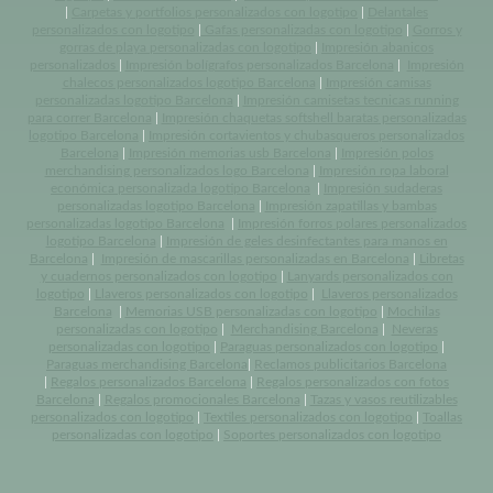
|
Carpetas y portfolios personalizados con logotipo
|
Delantales
personalizados con logotipo
|
Gafas personalizadas con logotipo
|
Gorros y
gorras de playa personalizadas con logotipo
|
Impresión abanicos
personalizados
|
Impresión bolígrafos personalizados Barcelona
|
Impresión
chalecos personalizados logotipo Barcelona
|
Impresión camisas
personalizadas logotipo Barcelona
|
Impresión camisetas tecnicas running
para correr Barcelona
|
Impresión chaquetas softshell baratas personalizadas
logotipo Barcelona
|
Impresión cortavientos y chubasqueros personalizados
Barcelona
|
Impresión memorias usb Barcelona
|
Impresión polos
merchandising personalizados logo Barcelona
|
Impresión ropa laboral
económica personalizada logotipo Barcelona
|
Impresión sudaderas
personalizadas logotipo Barcelona
|
Impresión zapatillas y bambas
personalizadas logotipo Barcelona
|
Impresión forros polares personalizados
logotipo Barcelona
|
Impresión de geles desinfectantes para manos en
Barcelona
|
Impresión de mascarillas personalizadas en Barcelona
|
Libretas
y cuadernos personalizados con logotipo
|
Lanyards personalizados con
logotipo
|
Llaveros personalizados con logotipo
|
Llaveros personalizados
Barcelona
|
Memorias USB personalizadas con logotipo
|
Mochilas
personalizadas con logotipo
|
Merchandising Barcelona
|
Neveras
personalizadas con logotipo
|
Paraguas personalizados con logotipo
|
Paraguas merchandising Barcelona
|
Reclamos publicitarios Barcelona
|
Regalos personalizados Barcelona
|
Regalos personalizados con fotos
Barcelona
|
Regalos promocionales Barcelona
|
Tazas y vasos reutilizables
personalizados con logotipo
|
Textiles personalizados con logotipo
|
Toallas
personalizadas con logotipo
|
Soportes personalizados con logotipo