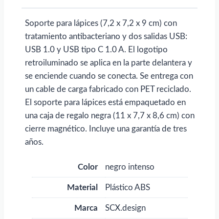
SCX.design
O11"
Soporte para lápices (7,2 x 7,2 x 9 cm) con
para
tratamiento antibacteriano y dos salidas USB:
personalizar
USB 1.0 y USB tipo C 1.0 A. El logotipo
con
retroiluminado se aplica en la parte delantera y
logo
se enciende cuando se conecta. Se entrega con
cantidad
un cable de carga fabricado con PET reciclado.
El soporte para lápices está empaquetado en
una caja de regalo negra (11 x 7,7 x 8,6 cm) con
cierre magnético. Incluye una garantía de tres
años.
Color
negro intenso
Material
Plástico ABS
Marca
SCX.design