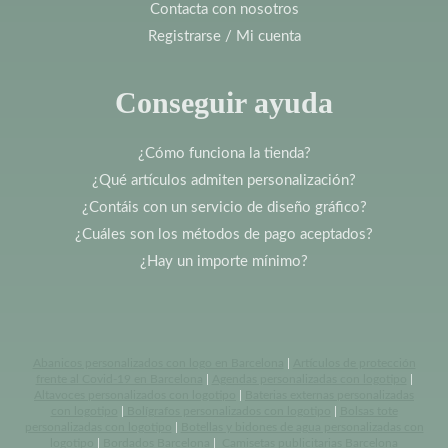
Contacta con nosotros
Registrarse / Mi cuenta
Conseguir ayuda
¿Cómo funciona la tienda?
¿Qué artículos admiten personalización?
¿Contáis con un servicio de diseño gráfico?
¿Cuáles son los métodos de pago aceptados?
¿Hay un importe mínimo?
Abanicos personalizados con logo en Barcelona
|
Artículos de protección
frente al Covid-19 en Barcelona
|
Agendas personalizadas con logotipo
|
Altavoces personalizados con logotipo
|
Baterias externas personalizadas
con logotipo
|
Bolígrafos personalizados con logotipo
|
Bolsas tote
personalizadas con logotipo
|
Botellas y bidones de agua personalizadas con
logotipo
|
Bordados Barcelona
|
Camisetas publicitarias Barcelona