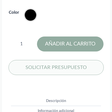
Color
Soporte
AÑADIR AL CARRITO
para
lápices
antibacteriano
con
SOLICITAR PRESUPUESTO
logotipo
retroiluminado
y
doble
salida
Descripción
USB
Información adicional