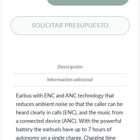
ENC
and
ANC
SOLICITAR PRESUPUESTO
earbuds
para
personalizar
con
logo
Descripción
cantidad
Información adicional
Earbus with ENC and ANC technology that
reduces ambient noise so that the caller can be
heard clearly in calls (ENC), and the music from
a connected device (ANC). With the powerful
battery the earbuds have up to 7 hours of
autonomy on a single charge. Charging time