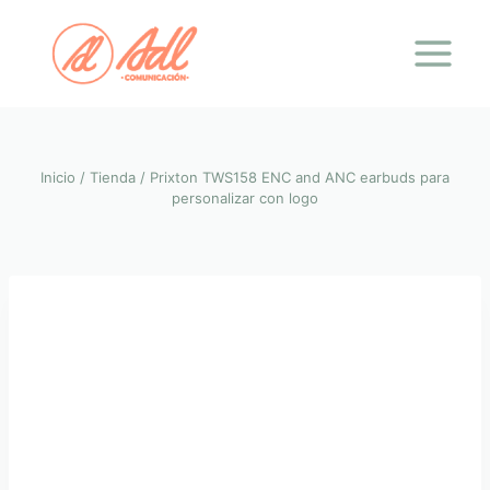
Saltar
al
contenido
Inicio
/
Tienda
/
Prixton TWS158 ENC and ANC earbuds para
personalizar con logo