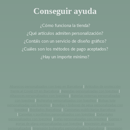
Conseguir ayuda
¿Cómo funciona la tienda?
¿Qué artículos admiten personalización?
¿Contáis con un servicio de diseño gráfico?
¿Cuáles son los métodos de pago aceptados?
¿Hay un importe mínimo?
Abanicos personalizados con logo en Barcelona
|
Artículos de protección
frente al Covid-19 en Barcelona
|
Agendas personalizadas con logotipo
|
Altavoces personalizados con logotipo
|
Baterias externas personalizadas
con logotipo
|
Bolígrafos personalizados con logotipo
|
Bolsas tote
personalizadas con logotipo
|
Botellas y bidones de agua personalizadas con
logotipo
|
Bordados Barcelona
|
Camisetas publicitarias Barcelona
|
Carpetas y portfolios personalizados con logotipo
|
Delantales
personalizados con logotipo
|
Gafas personalizadas con logotipo
|
Gorros y
gorras de playa personalizadas con logotipo
|
Impresión abanicos
personalizados
|
Impresión bolígrafos personalizados Barcelona
|
Impresión