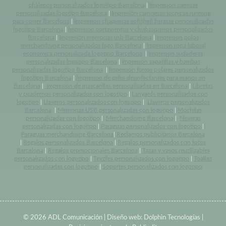
chalecos personalizados logotipo Barcelona
|
Impresión camisas
personalizadas logotipo Barcelona
|
Impresión camisetas tecnicas running
para correr Barcelona
|
Impresión chaquetas softshell baratas personalizadas
logotipo Barcelona
|
Impresión cortavientos y chubasqueros personalizados
Barcelona
|
Impresión memorias usb Barcelona
|
Impresión polos
merchandising personalizados logo Barcelona
|
Impresión ropa laboral
económica personalizada logotipo Barcelona
|
Impresión sudaderas
personalizadas logotipo Barcelona
|
Impresión zapatillas y bambas
personalizadas logotipo Barcelona
|
Impresión forros polares personalizados
logotipo Barcelona
|
Impresión de geles desinfectantes para manos en
Barcelona
|
Impresión de mascarillas personalizadas en Barcelona
|
Libretas
y cuadernos personalizados con logotipo
|
Lanyards personalizados con
logotipo
|
Llaveros personalizados con logotipo
|
Llaveros personalizados
Barcelona
|
Memorias USB personalizadas con logotipo
|
Mochilas
personalizadas con logotipo
|
Merchandising Barcelona
|
Neveras
personalizadas con logotipo
|
Paraguas personalizados con logotipo
|
Paraguas merchandising Barcelona
|
Reclamos publicitarios Barcelona
|
Regalos personalizados Barcelona
|
Regalos personalizados con fotos
Barcelona
|
Regalos promocionales Barcelona
|
Tazas y vasos reutilizables
personalizados con logotipo
|
Textiles personalizados con logotipo
|
Toallas
personalizadas con logotipo
|
Soportes personalizados con logotipo
© 2026 ADL Comunicación | Diseño web:
Dolphin Tecnologías
|