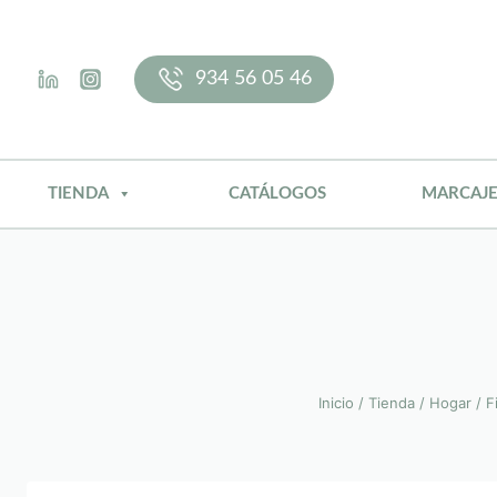
Saltar
al
contenido
934 56 05 46
TIENDA
CATÁLOGOS
MARCAJ
Inicio
/
Tienda
/
Hogar
/
F