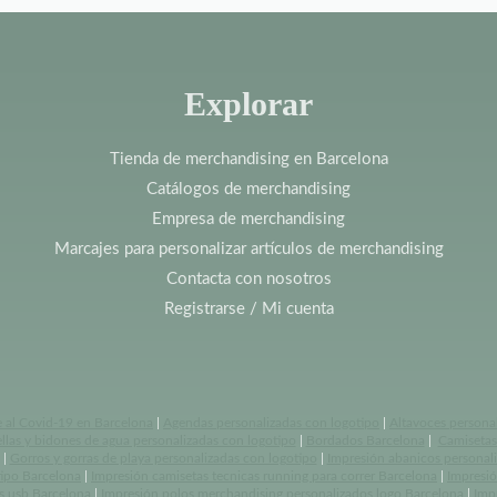
Explorar
Tienda de merchandising en Barcelona
Catálogos de merchandising
Empresa de merchandising
Marcajes para personalizar artículos de merchandising
Contacta con nosotros
Registrarse / Mi cuenta
e al Covid-19 en Barcelona
|
Agendas personalizadas con logotipo
|
Altavoces persona
llas y bidones de agua personalizadas con logotipo
|
Bordados Barcelona
|
Camisetas 
|
Gorros y gorras de playa personalizadas con logotipo
|
Impresión abanicos personal
tipo Barcelona
|
Impresión camisetas tecnicas running para correr Barcelona
|
Impresió
s usb Barcelona
|
Impresión polos merchandising personalizados logo Barcelona
|
Imp