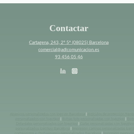
Contactar
Cartagena, 243, 2º 5ª (08025) Barcelona
comercial@adlcomunicacion.es
93 456 05 46
Abanicos personalizados con logo en Barcelona
|
Artículos de protección frent
personalizados con logotipo
|
Bolsas tote personalizadas con logotipo
|
Bote
Delantales personalizados con logotipo
|
Gafas personalizadas con logotipo
personalizados logotipo Barcelona
|
Impresión camisas personalizadas logo
cortavientos y chubasqueros personalizados Barcelona
|
Impresión memoria