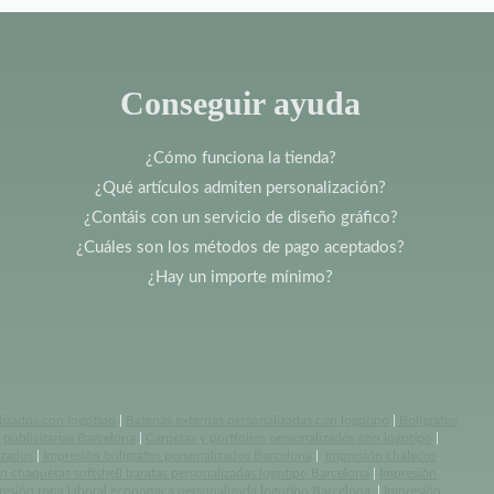
Conseguir ayuda
¿Cómo funciona la tienda?
¿Qué artículos admiten personalización?
¿Contáis con un servicio de diseño gráfico?
¿Cuáles son los métodos de pago aceptados?
¿Hay un importe mínimo?
lizados con logotipo
|
Baterias externas personalizadas con logotipo
|
Bolígrafos
publicitarias Barcelona
|
Carpetas y portfolios personalizados con logotipo
|
izados
|
Impresión bolígrafos personalizados Barcelona
|
Impresión chalecos
n chaquetas softshell baratas personalizadas logotipo Barcelona
|
Impresión
resión ropa laboral económica personalizada logotipo Barcelona
|
Impresión