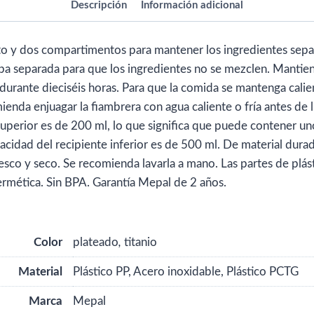
Descripción
Información adicional
personalizar
con
logo
to y dos compartimentos para mantener los ingredientes sep
cantidad
apa separada para que los ingredientes no se mezclen. Mantien
 durante dieciséis horas. Para que la comida se mantenga calie
enda enjuagar la fiambrera con agua caliente o fría antes de l
superior es de 200 ml, lo que significa que puede contener u
acidad del recipiente inferior es de 500 ml. De material durade
esco y seco. Se recomienda lavarla a mano. Las partes de plá
 Hermética. Sin BPA. Garantía Mepal de 2 años.
Color
plateado
,
titanio
Material
Plástico PP, Acero inoxidable, Plástico PCTG
Marca
Mepal