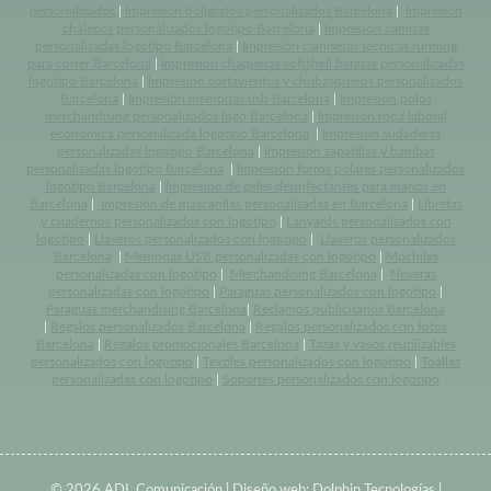
personalizados
|
Impresión bolígrafos personalizados Barcelona
|
Impresión
chalecos personalizados logotipo Barcelona
|
Impresión camisas
personalizadas logotipo Barcelona
|
Impresión camisetas tecnicas running
para correr Barcelona
|
Impresión chaquetas softshell baratas personalizadas
logotipo Barcelona
|
Impresión cortavientos y chubasqueros personalizados
Barcelona
|
Impresión memorias usb Barcelona
|
Impresión polos
merchandising personalizados logo Barcelona
|
Impresión ropa laboral
económica personalizada logotipo Barcelona
|
Impresión sudaderas
personalizadas logotipo Barcelona
|
Impresión zapatillas y bambas
personalizadas logotipo Barcelona
|
Impresión forros polares personalizados
logotipo Barcelona
|
Impresión de geles desinfectantes para manos en
Barcelona
|
Impresión de mascarillas personalizadas en Barcelona
|
Libretas
y cuadernos personalizados con logotipo
|
Lanyards personalizados con
logotipo
|
Llaveros personalizados con logotipo
|
Llaveros personalizados
Barcelona
|
Memorias USB personalizadas con logotipo
|
Mochilas
personalizadas con logotipo
|
Merchandising Barcelona
|
Neveras
personalizadas con logotipo
|
Paraguas personalizados con logotipo
|
Paraguas merchandising Barcelona
|
Reclamos publicitarios Barcelona
|
Regalos personalizados Barcelona
|
Regalos personalizados con fotos
Barcelona
|
Regalos promocionales Barcelona
|
Tazas y vasos reutilizables
personalizados con logotipo
|
Textiles personalizados con logotipo
|
Toallas
personalizadas con logotipo
|
Soportes personalizados con logotipo
© 2026 ADL Comunicación | Diseño web:
Dolphin Tecnologías
|