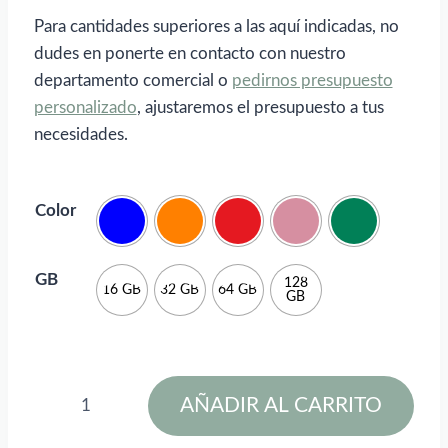
hasta
Para cantidades superiores a las aquí indicadas, no
18,90€
dudes en ponerte en contacto con nuestro
departamento comercial o
pedirnos presupuesto
personalizado
, ajustaremos el presupuesto a tus
necesidades.
Color
GB
128
16 GB
32 GB
64 GB
GB
Memoria
AÑADIR AL CARRITO
USB
3.0