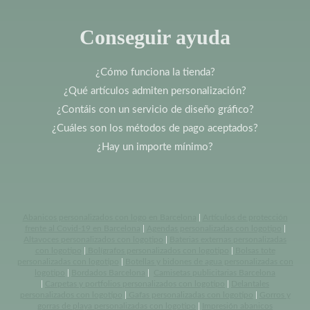
Conseguir ayuda
¿Cómo funciona la tienda?
¿Qué artículos admiten personalización?
¿Contáis con un servicio de diseño gráfico?
¿Cuáles son los métodos de pago aceptados?
¿Hay un importe mínimo?
Abanicos personalizados con logo en Barcelona
|
Artículos de protección
frente al Covid-19 en Barcelona
|
Agendas personalizadas con logotipo
|
Altavoces personalizados con logotipo
|
Baterias externas personalizadas
con logotipo
|
Bolígrafos personalizados con logotipo
|
Bolsas tote
personalizadas con logotipo
|
Botellas y bidones de agua personalizadas con
logotipo
|
Bordados Barcelona
|
Camisetas publicitarias Barcelona
|
Carpetas y portfolios personalizados con logotipo
|
Delantales
personalizados con logotipo
|
Gafas personalizadas con logotipo
|
Gorros y
gorras de playa personalizadas con logotipo
|
Impresión abanicos