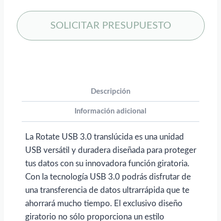
translúcida
Rotate
SOLICITAR PRESUPUESTO
para
personalizar
con
logo
cantidad
Descripción
Información adicional
La Rotate USB 3.0 translúcida es una unidad
USB versátil y duradera diseñada para proteger
tus datos con su innovadora función giratoria.
Con la tecnología USB 3.0 podrás disfrutar de
una transferencia de datos ultrarrápida que te
ahorrará mucho tiempo. El exclusivo diseño
giratorio no sólo proporciona un estilo