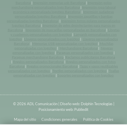
Barcelona
|
Impresión memorias usb Barcelona
|
Impresión polos
merchandising personalizados logo Barcelona
|
Impresión ropa laboral
económica personalizada logotipo Barcelona
|
Impresión sudaderas
personalizadas logotipo Barcelona
|
Impresión zapatillas y bambas
personalizadas logotipo Barcelona
|
Impresión forros polares personalizados
logotipo Barcelona
|
Impresión de geles desinfectantes para manos en
Barcelona
|
Impresión de mascarillas personalizadas en Barcelona
|
Libretas
y cuadernos personalizados con logotipo
|
Lanyards personalizados con
logotipo
|
Llaveros personalizados con logotipo
|
Llaveros personalizados
Barcelona
|
Memorias USB personalizadas con logotipo
|
Mochilas
personalizadas con logotipo
|
Merchandising Barcelona
|
Neveras
personalizadas con logotipo
|
Paraguas personalizados con logotipo
|
Paraguas merchandising Barcelona
|
Reclamos publicitarios Barcelona
|
Regalos personalizados Barcelona
|
Regalos personalizados con fotos
Barcelona
|
Regalos promocionales Barcelona
|
Tazas y vasos reutilizables
personalizados con logotipo
|
Textiles personalizados con logotipo
|
Toallas
personalizadas con logotipo
|
Soportes personalizados con logotipo
© 2026 ADL Comunicación | Diseño web:
Dolphin Tecnologías
|
Posicionamiento web:
Publiedit
Mapa del sitio
Condiciones generales
Política de Cookies