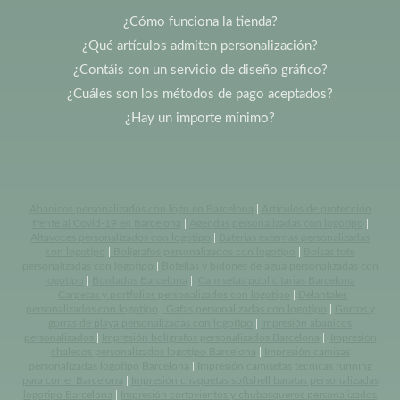
¿Cómo funciona la tienda?
¿Qué artículos admiten personalización?
¿Contáis con un servicio de diseño gráfico?
¿Cuáles son los métodos de pago aceptados?
¿Hay un importe mínimo?
Abanicos personalizados con logo en Barcelona
|
Artículos de protección
frente al Covid-19 en Barcelona
|
Agendas personalizadas con logotipo
|
Altavoces personalizados con logotipo
|
Baterias externas personalizadas
con logotipo
|
Bolígrafos personalizados con logotipo
|
Bolsas tote
personalizadas con logotipo
|
Botellas y bidones de agua personalizadas con
logotipo
|
Bordados Barcelona
|
Camisetas publicitarias Barcelona
|
Carpetas y portfolios personalizados con logotipo
|
Delantales
personalizados con logotipo
|
Gafas personalizadas con logotipo
|
Gorros y
gorras de playa personalizadas con logotipo
|
Impresión abanicos
personalizados
|
Impresión bolígrafos personalizados Barcelona
|
Impresión
chalecos personalizados logotipo Barcelona
|
Impresión camisas
personalizadas logotipo Barcelona
|
Impresión camisetas tecnicas running
para correr Barcelona
|
Impresión chaquetas softshell baratas personalizadas
logotipo Barcelona
|
Impresión cortavientos y chubasqueros personalizados