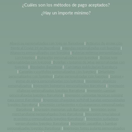
¿Cuáles son los métodos de pago aceptados?
¿Hay un importe mínimo?
Abanicos personalizados con logo en Barcelona
|
Artículos de protección
frente al Covid-19 en Barcelona
|
Agendas personalizadas con logotipo
|
Altavoces personalizados con logotipo
|
Baterias externas personalizadas
con logotipo
|
Bolígrafos personalizados con logotipo
|
Bolsas tote
personalizadas con logotipo
|
Botellas y bidones de agua personalizadas con
logotipo
|
Bordados Barcelona
|
Camisetas publicitarias Barcelona
|
Carpetas y portfolios personalizados con logotipo
|
Delantales
personalizados con logotipo
|
Gafas personalizadas con logotipo
|
Gorros y
gorras de playa personalizadas con logotipo
|
Impresión abanicos
personalizados
|
Impresión bolígrafos personalizados Barcelona
|
Impresión
chalecos personalizados logotipo Barcelona
|
Impresión camisas
personalizadas logotipo Barcelona
|
Impresión camisetas tecnicas running
para correr Barcelona
|
Impresión chaquetas softshell baratas personalizadas
logotipo Barcelona
|
Impresión cortavientos y chubasqueros personalizados
Barcelona
|
Impresión memorias usb Barcelona
|
Impresión polos
merchandising personalizados logo Barcelona
|
Impresión ropa laboral
económica personalizada logotipo Barcelona
|
Impresión sudaderas
personalizadas logotipo Barcelona
|
Impresión zapatillas y bambas
personalizadas logotipo Barcelona
|
Impresión forros polares personalizados