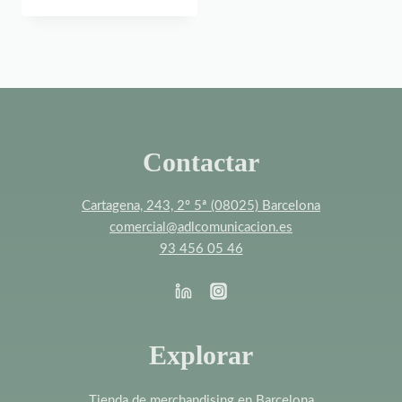
Contactar
Cartagena, 243, 2º 5ª (08025) Barcelona
comercial@adlcomunicacion.es
93 456 05 46
Explorar
Tienda de merchandising en Barcelona