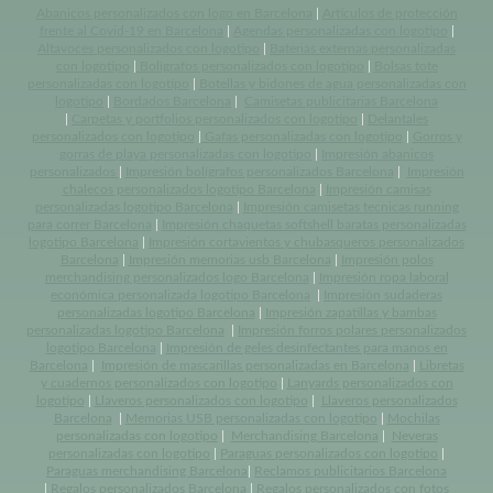
Abanicos personalizados con logo en Barcelona
|
Artículos de protección
frente al Covid-19 en Barcelona
|
Agendas personalizadas con logotipo
|
Altavoces personalizados con logotipo
|
Baterias externas personalizadas
con logotipo
|
Bolígrafos personalizados con logotipo
|
Bolsas tote
personalizadas con logotipo
|
Botellas y bidones de agua personalizadas con
logotipo
|
Bordados Barcelona
|
Camisetas publicitarias Barcelona
|
Carpetas y portfolios personalizados con logotipo
|
Delantales
personalizados con logotipo
|
Gafas personalizadas con logotipo
|
Gorros y
gorras de playa personalizadas con logotipo
|
Impresión abanicos
personalizados
|
Impresión bolígrafos personalizados Barcelona
|
Impresión
chalecos personalizados logotipo Barcelona
|
Impresión camisas
personalizadas logotipo Barcelona
|
Impresión camisetas tecnicas running
para correr Barcelona
|
Impresión chaquetas softshell baratas personalizadas
logotipo Barcelona
|
Impresión cortavientos y chubasqueros personalizados
Barcelona
|
Impresión memorias usb Barcelona
|
Impresión polos
merchandising personalizados logo Barcelona
|
Impresión ropa laboral
económica personalizada logotipo Barcelona
|
Impresión sudaderas
personalizadas logotipo Barcelona
|
Impresión zapatillas y bambas
personalizadas logotipo Barcelona
|
Impresión forros polares personalizados
logotipo Barcelona
|
Impresión de geles desinfectantes para manos en
Barcelona
|
Impresión de mascarillas personalizadas en Barcelona
|
Libretas
y cuadernos personalizados con logotipo
|
Lanyards personalizados con
logotipo
|
Llaveros personalizados con logotipo
|
Llaveros personalizados
Barcelona
|
Memorias USB personalizadas con logotipo
|
Mochilas
personalizadas con logotipo
|
Merchandising Barcelona
|
Neveras
personalizadas con logotipo
|
Paraguas personalizados con logotipo
|
Paraguas merchandising Barcelona
|
Reclamos publicitarios Barcelona
|
Regalos personalizados Barcelona
|
Regalos personalizados con fotos