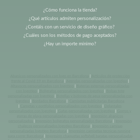
¿Cómo funciona la tienda?
¿Qué artículos admiten personalización?
¿Contáis con un servicio de diseño gráfico?
¿Cuáles son los métodos de pago aceptados?
¿Hay un importe mínimo?
Abanicos personalizados con logo en Barcelona
|
Artículos de protección
frente al Covid-19 en Barcelona
|
Agendas personalizadas con logotipo
|
Altavoces personalizados con logotipo
|
Baterias externas personalizadas
con logotipo
|
Bolígrafos personalizados con logotipo
|
Bolsas tote
personalizadas con logotipo
|
Botellas y bidones de agua personalizadas con
logotipo
|
Bordados Barcelona
|
Camisetas publicitarias Barcelona
|
Carpetas y portfolios personalizados con logotipo
|
Delantales
personalizados con logotipo
|
Gafas personalizadas con logotipo
|
Gorros y
gorras de playa personalizadas con logotipo
|
Impresión abanicos
personalizados
|
Impresión bolígrafos personalizados Barcelona
|
Impresión
chalecos personalizados logotipo Barcelona
|
Impresión camisas
personalizadas logotipo Barcelona
|
Impresión camisetas tecnicas running
para correr Barcelona
|
Impresión chaquetas softshell baratas personalizadas