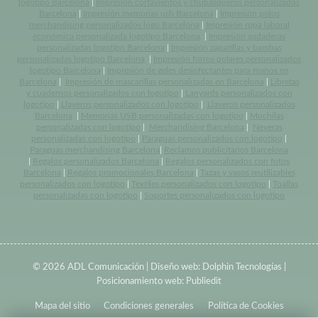
logotipo Barcelona
|
Impresión cortavientos y chubasqueros personalizados
Barcelona
|
Impresión memorias usb Barcelona
|
Impresión polos
merchandising personalizados logo Barcelona
|
Impresión ropa laboral
económica personalizada logotipo Barcelona
|
Impresión sudaderas
personalizadas logotipo Barcelona
|
Impresión zapatillas y bambas
personalizadas logotipo Barcelona
|
Impresión forros polares personalizados
logotipo Barcelona
|
Impresión de geles desinfectantes para manos en
Barcelona
|
Impresión de mascarillas personalizadas en Barcelona
|
Libretas
y cuadernos personalizados con logotipo
|
Lanyards personalizados con
logotipo
|
Llaveros personalizados con logotipo
|
Llaveros personalizados
Barcelona
|
Memorias USB personalizadas con logotipo
|
Mochilas
personalizadas con logotipo
|
Merchandising Barcelona
|
Neveras
personalizadas con logotipo
|
Paraguas personalizados con logotipo
|
Paraguas merchandising Barcelona
|
Reclamos publicitarios Barcelona
|
Regalos personalizados Barcelona
|
Regalos personalizados con fotos
Barcelona
|
Regalos promocionales Barcelona
|
Tazas y vasos reutilizables
personalizados con logotipo
|
Textiles personalizados con logotipo
|
Toallas
personalizadas con logotipo
|
Soportes personalizados con logotipo
© 2026 ADL Comunicación | Diseño web:
Dolphin Tecnologías
|
Posicionamiento web:
Publiedit
Mapa del sitio
Condiciones generales
Política de Cookies