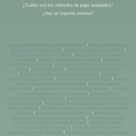
¿Cuáles son los métodos de pago aceptados?
¿Hay un importe mínimo?
Abanicos personalizados con logo en Barcelona
|
Artículos de protección
frente al Covid-19 en Barcelona
|
Agendas personalizadas con logotipo
|
Altavoces personalizados con logotipo
|
Baterias externas personalizadas
con logotipo
|
Bolígrafos personalizados con logotipo
|
Bolsas tote
personalizadas con logotipo
|
Botellas y bidones de agua personalizadas con
logotipo
|
Bordados Barcelona
|
Camisetas publicitarias Barcelona
|
Carpetas y portfolios personalizados con logotipo
|
Delantales
personalizados con logotipo
|
Gafas personalizadas con logotipo
|
Gorros y
gorras de playa personalizadas con logotipo
|
Impresión abanicos
personalizados
|
Impresión bolígrafos personalizados Barcelona
|
Impresión
chalecos personalizados logotipo Barcelona
|
Impresión camisas
personalizadas logotipo Barcelona
|
Impresión camisetas tecnicas running
para correr Barcelona
|
Impresión chaquetas softshell baratas personalizadas
logotipo Barcelona
|
Impresión cortavientos y chubasqueros personalizados
Barcelona
|
Impresión memorias usb Barcelona
|
Impresión polos
merchandising personalizados logo Barcelona
|
Impresión ropa laboral
económica personalizada logotipo Barcelona
|
Impresión sudaderas
personalizadas logotipo Barcelona
|
Impresión zapatillas y bambas
personalizadas logotipo Barcelona
|
Impresión forros polares personalizados