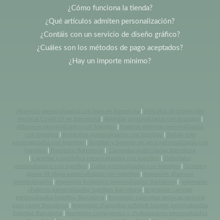
¿Cómo funciona la tienda?
¿Qué artículos admiten personalización?
¿Contáis con un servicio de diseño gráfico?
¿Cuáles son los métodos de pago aceptados?
¿Hay un importe mínimo?
Abanicos personalizados con logo en Barcelona
|
Artículos de protección
frente al Covid-19 en Barcelona
|
Agendas personalizadas con logotipo
|
Altavoces personalizados con logotipo
|
Baterias externas personalizadas
con logotipo
|
Bolígrafos personalizados con logotipo
|
Bolsas tote
personalizadas con logotipo
|
Botellas y bidones de agua personalizadas con
logotipo
|
Bordados Barcelona
|
Camisetas publicitarias Barcelona
|
Carpetas y portfolios personalizados con logotipo
|
Delantales
personalizados con logotipo
|
Gafas personalizadas con logotipo
|
Gorros y
gorras de playa personalizadas con logotipo
|
Impresión abanicos
personalizados
|
Impresión bolígrafos personalizados Barcelona
|
Impresión
chalecos personalizados logotipo Barcelona
|
Impresión camisas
personalizadas logotipo Barcelona
|
Impresión camisetas tecnicas running
para correr Barcelona
|
Impresión chaquetas softshell baratas personalizadas
logotipo Barcelona
|
Impresión cortavientos y chubasqueros personalizados