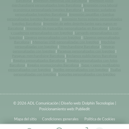
Barcelona
|
Impresión memorias usb Barcelona
|
Impresión polos
merchandising personalizados logo Barcelona
|
Impresión ropa laboral
económica personalizada logotipo Barcelona
|
Impresión sudaderas
personalizadas logotipo Barcelona
|
Impresión zapatillas y bambas
personalizadas logotipo Barcelona
|
Impresión forros polares personalizados
logotipo Barcelona
|
Impresión de geles desinfectantes para manos en
Barcelona
|
Impresión de mascarillas personalizadas en Barcelona
|
Libretas
y cuadernos personalizados con logotipo
|
Lanyards personalizados con
logotipo
|
Llaveros personalizados con logotipo
|
Llaveros personalizados
Barcelona
|
Memorias USB personalizadas con logotipo
|
Mochilas
personalizadas con logotipo
|
Merchandising Barcelona
|
Neveras
personalizadas con logotipo
|
Paraguas personalizados con logotipo
|
Paraguas merchandising Barcelona
|
Reclamos publicitarios Barcelona
|
Regalos personalizados Barcelona
|
Regalos personalizados con fotos
Barcelona
|
Regalos promocionales Barcelona
|
Tazas y vasos reutilizables
personalizados con logotipo
|
Textiles personalizados con logotipo
|
Toallas
personalizadas con logotipo
|
Soportes personalizados con logotipo
© 2026 ADL Comunicación | Diseño web:
Dolphin Tecnologías
|
Posicionamiento web:
Publiedit
Mapa del sitio
Condiciones generales
Política de Cookies