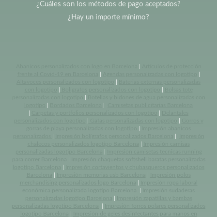
¿Cuáles son los métodos de pago aceptados?
¿Hay un importe mínimo?
Abanicos personalizados con logo en Barcelona
|
Artículos de protección
frente al Covid-19 en Barcelona
|
Agendas personalizadas con logotipo
|
Altavoces personalizados con logotipo
|
Baterias externas personalizadas
con logotipo
|
Bolígrafos personalizados con logotipo
|
Bolsas tote
personalizadas con logotipo
|
Botellas y bidones de agua personalizadas con
logotipo
|
Bordados Barcelona
|
Camisetas publicitarias Barcelona
|
Carpetas y portfolios personalizados con logotipo
|
Delantales
personalizados con logotipo
|
Gafas personalizadas con logotipo
|
Gorros y
gorras de playa personalizadas con logotipo
|
Impresión abanicos
personalizados
|
Impresión bolígrafos personalizados Barcelona
|
Impresión
chalecos personalizados logotipo Barcelona
|
Impresión camisas
personalizadas logotipo Barcelona
|
Impresión camisetas tecnicas running
para correr Barcelona
|
Impresión chaquetas softshell baratas personalizadas
logotipo Barcelona
|
Impresión cortavientos y chubasqueros personalizados
Barcelona
|
Impresión memorias usb Barcelona
|
Impresión polos
merchandising personalizados logo Barcelona
|
Impresión ropa laboral
económica personalizada logotipo Barcelona
|
Impresión sudaderas
personalizadas logotipo Barcelona
|
Impresión zapatillas y bambas
personalizadas logotipo Barcelona
|
Impresión forros polares personalizados
logotipo Barcelona
|
Impresión de geles desinfectantes para manos en