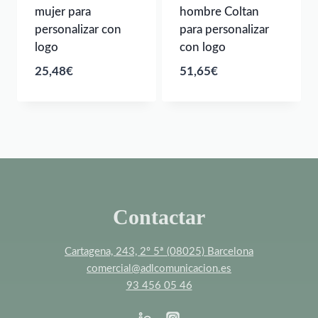
mujer para
hombre Coltan
personalizar con
para personalizar
logo
con logo
25,48
€
51,65
€
Contactar
Cartagena, 243, 2º 5ª (08025) Barcelona
comercial@adlcomunicacion.es
93 456 05 46