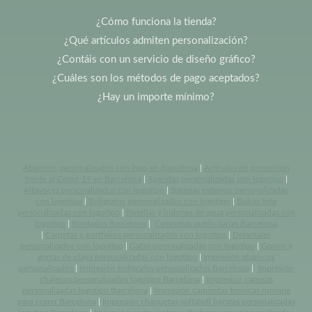
¿Cómo funciona la tienda?
¿Qué artículos admiten personalización?
¿Contáis con un servicio de diseño gráfico?
¿Cuáles son los métodos de pago aceptados?
¿Hay un importe mínimo?
Abanicos personalizados con logo en Barcelona
|
Artículos de protección
frente al Covid-19 en Barcelona
|
Agendas personalizadas con logotipo
|
Altavoces personalizados con logotipo
|
Baterias externas personalizadas
con logotipo
|
Bolígrafos personalizados con logotipo
|
Bolsas tote
personalizadas con logotipo
|
Botellas y bidones de agua personalizadas con
logotipo
|
Bordados Barcelona
|
Camisetas publicitarias Barcelona
|
Carpetas y portfolios personalizados con logotipo
|
Delantales
personalizados con logotipo
|
Gafas personalizadas con logotipo
|
Gorros y
gorras de playa personalizadas con logotipo
|
Impresión abanicos
personalizados
|
Impresión bolígrafos personalizados Barcelona
|
Impresión
chalecos personalizados logotipo Barcelona
|
Impresión camisas
personalizadas logotipo Barcelona
|
Impresión camisetas tecnicas running
para correr Barcelona
|
Impresión chaquetas softshell baratas personalizadas