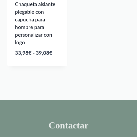
Chaqueta aislante
plegable con
capucha para
hombre para
personalizar con
logo
Rango
33,98
€
-
39,08
€
de
precios:
desde
33,98€
hasta
39,08€
Contactar