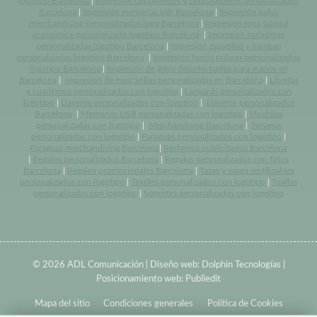
logotipo Barcelona
|
Impresión cortavientos y chubasqueros personalizados
Barcelona
|
Impresión memorias usb Barcelona
|
Impresión polos
merchandising personalizados logo Barcelona
|
Impresión ropa laboral
económica personalizada logotipo Barcelona
|
Impresión sudaderas
personalizadas logotipo Barcelona
|
Impresión zapatillas y bambas
personalizadas logotipo Barcelona
|
Impresión forros polares personalizados
logotipo Barcelona
|
Impresión de geles desinfectantes para manos en
Barcelona
|
Impresión de mascarillas personalizadas en Barcelona
|
Libretas
y cuadernos personalizados con logotipo
|
Lanyards personalizados con
logotipo
|
Llaveros personalizados con logotipo
|
Llaveros personalizados
Barcelona
|
Memorias USB personalizadas con logotipo
|
Mochilas
personalizadas con logotipo
|
Merchandising Barcelona
|
Neveras
personalizadas con logotipo
|
Paraguas personalizados con logotipo
|
Paraguas merchandising Barcelona
|
Reclamos publicitarios Barcelona
|
Regalos personalizados Barcelona
|
Regalos personalizados con fotos
Barcelona
|
Regalos promocionales Barcelona
|
Tazas y vasos reutilizables
personalizados con logotipo
|
Textiles personalizados con logotipo
|
Toallas
personalizadas con logotipo
|
Soportes personalizados con logotipo
© 2026 ADL Comunicación | Diseño web:
Dolphin Tecnologías
|
Posicionamiento web:
Publiedit
Mapa del sitio
Condiciones generales
Política de Cookies