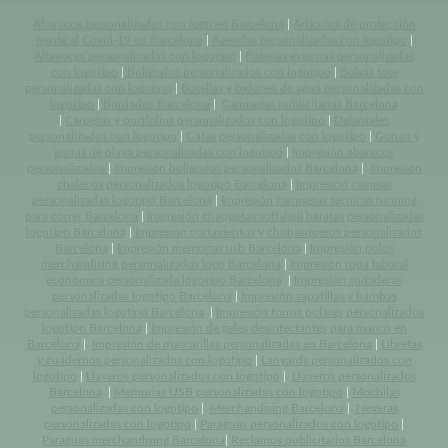
Abanicos personalizados con logo en Barcelona
|
Artículos de protección
frente al Covid-19 en Barcelona
|
Agendas personalizadas con logotipo
|
Altavoces personalizados con logotipo
|
Baterias externas personalizadas
con logotipo
|
Bolígrafos personalizados con logotipo
|
Bolsas tote
personalizadas con logotipo
|
Botellas y bidones de agua personalizadas con
logotipo
|
Bordados Barcelona
|
Camisetas publicitarias Barcelona
|
Carpetas y portfolios personalizados con logotipo
|
Delantales
personalizados con logotipo
|
Gafas personalizadas con logotipo
|
Gorros y
gorras de playa personalizadas con logotipo
|
Impresión abanicos
personalizados
|
Impresión bolígrafos personalizados Barcelona
|
Impresión
chalecos personalizados logotipo Barcelona
|
Impresión camisas
personalizadas logotipo Barcelona
|
Impresión camisetas tecnicas running
para correr Barcelona
|
Impresión chaquetas softshell baratas personalizadas
logotipo Barcelona
|
Impresión cortavientos y chubasqueros personalizados
Barcelona
|
Impresión memorias usb Barcelona
|
Impresión polos
merchandising personalizados logo Barcelona
|
Impresión ropa laboral
económica personalizada logotipo Barcelona
|
Impresión sudaderas
personalizadas logotipo Barcelona
|
Impresión zapatillas y bambas
personalizadas logotipo Barcelona
|
Impresión forros polares personalizados
logotipo Barcelona
|
Impresión de geles desinfectantes para manos en
Barcelona
|
Impresión de mascarillas personalizadas en Barcelona
|
Libretas
y cuadernos personalizados con logotipo
|
Lanyards personalizados con
logotipo
|
Llaveros personalizados con logotipo
|
Llaveros personalizados
Barcelona
|
Memorias USB personalizadas con logotipo
|
Mochilas
personalizadas con logotipo
|
Merchandising Barcelona
|
Neveras
personalizadas con logotipo
|
Paraguas personalizados con logotipo
|
Paraguas merchandising Barcelona
|
Reclamos publicitarios Barcelona