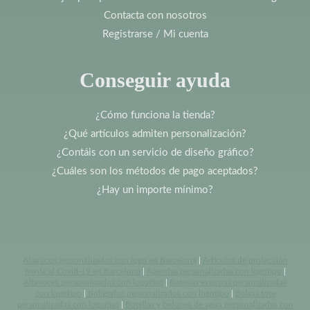
Contacta con nosotros
Registrarse / Mi cuenta
Conseguir ayuda
¿Cómo funciona la tienda?
¿Qué artículos admiten personalización?
¿Contáis con un servicio de diseño gráfico?
¿Cuáles son los métodos de pago aceptados?
¿Hay un importe mínimo?
Abanicos personalizados con logo en Barcelona
|
Artículos de protección
frente al Covid-19 en Barcelona
|
Agendas personalizadas con logotipo
|
Altavoces personalizados con logotipo
|
Baterias externas personalizadas
con logotipo
|
Bolígrafos personalizados con logotipo
|
Bolsas tote
personalizadas con logotipo
|
Botellas y bidones de agua personalizadas con