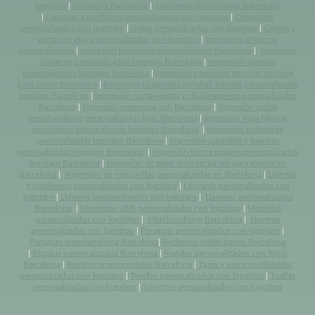
logotipo
|
Bordados Barcelona
|
Camisetas publicitarias Barcelona
|
Carpetas y portfolios personalizados con logotipo
|
Delantales
personalizados con logotipo
|
Gafas personalizadas con logotipo
|
Gorros y
gorras de playa personalizadas con logotipo
|
Impresión abanicos
personalizados
|
Impresión bolígrafos personalizados Barcelona
|
Impresión
chalecos personalizados logotipo Barcelona
|
Impresión camisas
personalizadas logotipo Barcelona
|
Impresión camisetas tecnicas running
para correr Barcelona
|
Impresión chaquetas softshell baratas personalizadas
logotipo Barcelona
|
Impresión cortavientos y chubasqueros personalizados
Barcelona
|
Impresión memorias usb Barcelona
|
Impresión polos
merchandising personalizados logo Barcelona
|
Impresión ropa laboral
económica personalizada logotipo Barcelona
|
Impresión sudaderas
personalizadas logotipo Barcelona
|
Impresión zapatillas y bambas
personalizadas logotipo Barcelona
|
Impresión forros polares personalizados
logotipo Barcelona
|
Impresión de geles desinfectantes para manos en
Barcelona
|
Impresión de mascarillas personalizadas en Barcelona
|
Libretas
y cuadernos personalizados con logotipo
|
Lanyards personalizados con
logotipo
|
Llaveros personalizados con logotipo
|
Llaveros personalizados
Barcelona
|
Memorias USB personalizadas con logotipo
|
Mochilas
personalizadas con logotipo
|
Merchandising Barcelona
|
Neveras
personalizadas con logotipo
|
Paraguas personalizados con logotipo
|
Paraguas merchandising Barcelona
|
Reclamos publicitarios Barcelona
|
Regalos personalizados Barcelona
|
Regalos personalizados con fotos
Barcelona
|
Regalos promocionales Barcelona
|
Tazas y vasos reutilizables
personalizados con logotipo
|
Textiles personalizados con logotipo
|
Toallas
personalizadas con logotipo
|
Soportes personalizados con logotipo