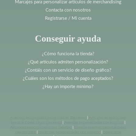
Marcajes para personalizar artículos de merchandising
Contacta con nosotros
Registrarse / Mi cuenta
Conseguir ayuda
¿Cómo funciona la tienda?
¿Qué artículos admiten personalización?
¿Contáis con un servicio de diseño gráfico?
¿Cuáles son los métodos de pago aceptados?
¿Hay un importe mínimo?
Abanicos personalizados con logo en Barcelona
|
Artículos de protección
frente al Covid-19 en Barcelona
|
Agendas personalizadas con logotipo
|
Altavoces personalizados con logotipo
|
Baterias externas personalizadas
con logotipo
|
Bolígrafos personalizados con logotipo
|
Bolsas tote