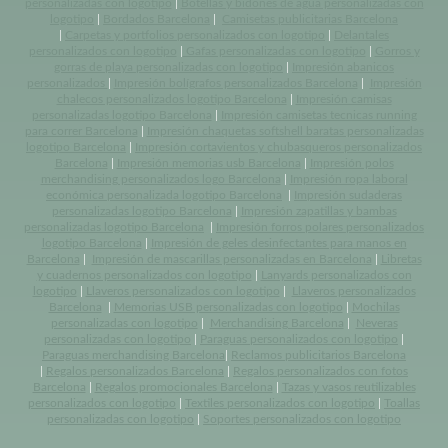
personalizadas con logotipo
|
Botellas y bidones de agua personalizadas con
logotipo
|
Bordados Barcelona
|
Camisetas publicitarias Barcelona
|
Carpetas y portfolios personalizados con logotipo
|
Delantales
personalizados con logotipo
|
Gafas personalizadas con logotipo
|
Gorros y
gorras de playa personalizadas con logotipo
|
Impresión abanicos
personalizados
|
Impresión bolígrafos personalizados Barcelona
|
Impresión
chalecos personalizados logotipo Barcelona
|
Impresión camisas
personalizadas logotipo Barcelona
|
Impresión camisetas tecnicas running
para correr Barcelona
|
Impresión chaquetas softshell baratas personalizadas
logotipo Barcelona
|
Impresión cortavientos y chubasqueros personalizados
Barcelona
|
Impresión memorias usb Barcelona
|
Impresión polos
merchandising personalizados logo Barcelona
|
Impresión ropa laboral
económica personalizada logotipo Barcelona
|
Impresión sudaderas
personalizadas logotipo Barcelona
|
Impresión zapatillas y bambas
personalizadas logotipo Barcelona
|
Impresión forros polares personalizados
logotipo Barcelona
|
Impresión de geles desinfectantes para manos en
Barcelona
|
Impresión de mascarillas personalizadas en Barcelona
|
Libretas
y cuadernos personalizados con logotipo
|
Lanyards personalizados con
logotipo
|
Llaveros personalizados con logotipo
|
Llaveros personalizados
Barcelona
|
Memorias USB personalizadas con logotipo
|
Mochilas
personalizadas con logotipo
|
Merchandising Barcelona
|
Neveras
personalizadas con logotipo
|
Paraguas personalizados con logotipo
|
Paraguas merchandising Barcelona
|
Reclamos publicitarios Barcelona
|
Regalos personalizados Barcelona
|
Regalos personalizados con fotos
Barcelona
|
Regalos promocionales Barcelona
|
Tazas y vasos reutilizables
personalizados con logotipo
|
Textiles personalizados con logotipo
|
Toallas
personalizadas con logotipo
|
Soportes personalizados con logotipo