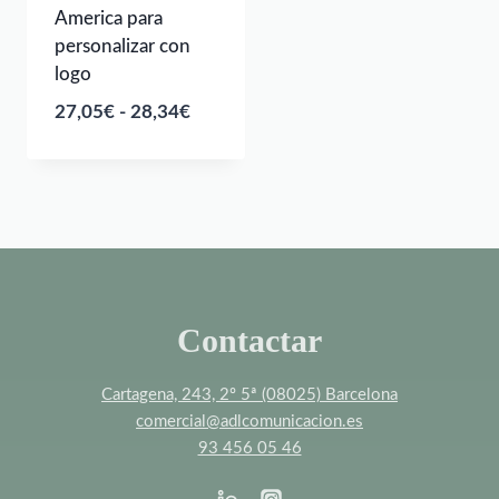
America para
personalizar con
logo
Rango
27,05
€
-
28,34
€
de
precios:
desde
27,05€
hasta
28,34€
Contactar
Cartagena, 243, 2º 5ª (08025) Barcelona
comercial@adlcomunicacion.es
93 456 05 46