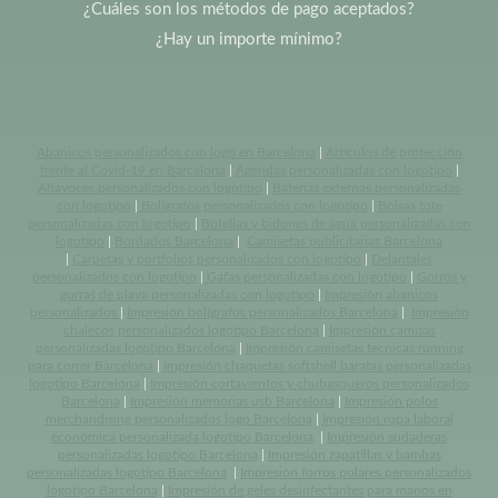
¿Cuáles son los métodos de pago aceptados?
¿Hay un importe mínimo?
Abanicos personalizados con logo en Barcelona
|
Artículos de protección
frente al Covid-19 en Barcelona
|
Agendas personalizadas con logotipo
|
Altavoces personalizados con logotipo
|
Baterias externas personalizadas
con logotipo
|
Bolígrafos personalizados con logotipo
|
Bolsas tote
personalizadas con logotipo
|
Botellas y bidones de agua personalizadas con
logotipo
|
Bordados Barcelona
|
Camisetas publicitarias Barcelona
|
Carpetas y portfolios personalizados con logotipo
|
Delantales
personalizados con logotipo
|
Gafas personalizadas con logotipo
|
Gorros y
gorras de playa personalizadas con logotipo
|
Impresión abanicos
personalizados
|
Impresión bolígrafos personalizados Barcelona
|
Impresión
chalecos personalizados logotipo Barcelona
|
Impresión camisas
personalizadas logotipo Barcelona
|
Impresión camisetas tecnicas running
para correr Barcelona
|
Impresión chaquetas softshell baratas personalizadas
logotipo Barcelona
|
Impresión cortavientos y chubasqueros personalizados
Barcelona
|
Impresión memorias usb Barcelona
|
Impresión polos
merchandising personalizados logo Barcelona
|
Impresión ropa laboral
económica personalizada logotipo Barcelona
|
Impresión sudaderas
personalizadas logotipo Barcelona
|
Impresión zapatillas y bambas
personalizadas logotipo Barcelona
|
Impresión forros polares personalizados
logotipo Barcelona
|
Impresión de geles desinfectantes para manos en