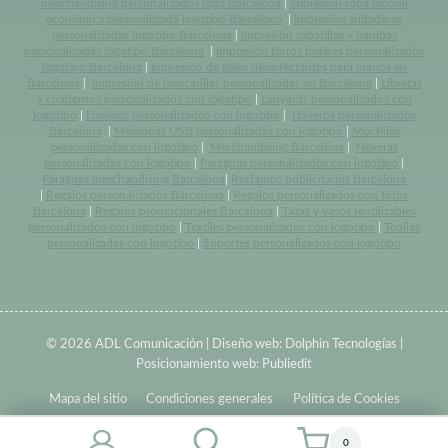
merchandising personalizados logo Barcelona
|
Impresión ropa laboral
económica personalizada logotipo Barcelona
|
Impresión sudaderas
personalizadas logotipo Barcelona
|
Impresión zapatillas y bambas
personalizadas logotipo Barcelona
|
Impresión forros polares personalizados
logotipo Barcelona
|
Impresión de geles desinfectantes para manos en
Barcelona
|
Impresión de mascarillas personalizadas en Barcelona
|
Libretas
y cuadernos personalizados con logotipo
|
Lanyards personalizados con
logotipo
|
Llaveros personalizados con logotipo
|
Llaveros personalizados
Barcelona
|
Memorias USB personalizadas con logotipo
|
Mochilas
personalizadas con logotipo
|
Merchandising Barcelona
|
Neveras
personalizadas con logotipo
|
Paraguas personalizados con logotipo
|
Paraguas merchandising Barcelona
|
Reclamos publicitarios Barcelona
|
Regalos personalizados Barcelona
|
Regalos personalizados con fotos
Barcelona
|
Regalos promocionales Barcelona
|
Tazas y vasos reutilizables
personalizados con logotipo
|
Textiles personalizados con logotipo
|
Toallas
personalizadas con logotipo
|
Soportes personalizados con logotipo
© 2026 ADL Comunicación | Diseño web:
Dolphin Tecnologías
|
Posicionamiento web:
Publiedit
Mapa del sitio
Condiciones generales
Política de Cookies
0