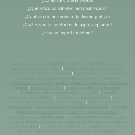
¿Cómo funciona la tienda?
¿Qué artículos admiten personalización?
¿Contáis con un servicio de diseño gráfico?
¿Cuáles son los métodos de pago aceptados?
¿Hay un importe mínimo?
Abanicos personalizados con logo en Barcelona
|
Artículos de protección
frente al Covid-19 en Barcelona
|
Agendas personalizadas con logotipo
|
Altavoces personalizados con logotipo
|
Baterias externas personalizadas
con logotipo
|
Bolígrafos personalizados con logotipo
|
Bolsas tote
personalizadas con logotipo
|
Botellas y bidones de agua personalizadas con
logotipo
|
Bordados Barcelona
|
Camisetas publicitarias Barcelona
|
Carpetas y portfolios personalizados con logotipo
|
Delantales
personalizados con logotipo
|
Gafas personalizadas con logotipo
|
Gorros y
gorras de playa personalizadas con logotipo
|
Impresión abanicos
personalizados
|
Impresión bolígrafos personalizados Barcelona
|
Impresión
chalecos personalizados logotipo Barcelona
|
Impresión camisas
personalizadas logotipo Barcelona
|
Impresión camisetas tecnicas running
para correr Barcelona
|
Impresión chaquetas softshell baratas personalizadas
logotipo Barcelona
|
Impresión cortavientos y chubasqueros personalizados
Barcelona
|
Impresión memorias usb Barcelona
|
Impresión polos