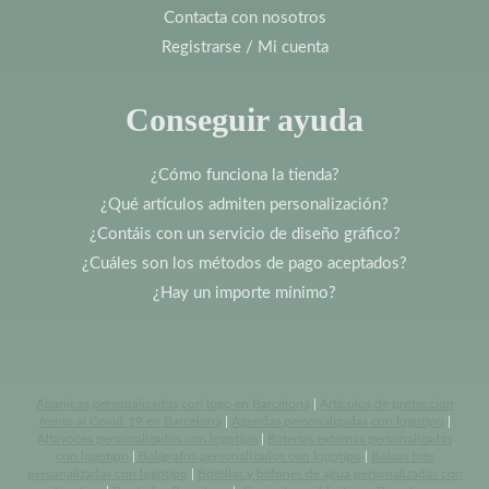
Contacta con nosotros
Registrarse / Mi cuenta
Conseguir ayuda
¿Cómo funciona la tienda?
¿Qué artículos admiten personalización?
¿Contáis con un servicio de diseño gráfico?
¿Cuáles son los métodos de pago aceptados?
¿Hay un importe mínimo?
Abanicos personalizados con logo en Barcelona
|
Artículos de protección
frente al Covid-19 en Barcelona
|
Agendas personalizadas con logotipo
|
Altavoces personalizados con logotipo
|
Baterias externas personalizadas
con logotipo
|
Bolígrafos personalizados con logotipo
|
Bolsas tote
personalizadas con logotipo
|
Botellas y bidones de agua personalizadas con