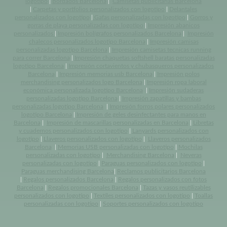
logotipo
|
Bordados Barcelona
|
Camisetas publicitarias Barcelona
|
Carpetas y portfolios personalizados con logotipo
|
Delantales
personalizados con logotipo
|
Gafas personalizadas con logotipo
|
Gorros y
gorras de playa personalizadas con logotipo
|
Impresión abanicos
personalizados
|
Impresión bolígrafos personalizados Barcelona
|
Impresión
chalecos personalizados logotipo Barcelona
|
Impresión camisas
personalizadas logotipo Barcelona
|
Impresión camisetas tecnicas running
para correr Barcelona
|
Impresión chaquetas softshell baratas personalizadas
logotipo Barcelona
|
Impresión cortavientos y chubasqueros personalizados
Barcelona
|
Impresión memorias usb Barcelona
|
Impresión polos
merchandising personalizados logo Barcelona
|
Impresión ropa laboral
económica personalizada logotipo Barcelona
|
Impresión sudaderas
personalizadas logotipo Barcelona
|
Impresión zapatillas y bambas
personalizadas logotipo Barcelona
|
Impresión forros polares personalizados
logotipo Barcelona
|
Impresión de geles desinfectantes para manos en
Barcelona
|
Impresión de mascarillas personalizadas en Barcelona
|
Libretas
y cuadernos personalizados con logotipo
|
Lanyards personalizados con
logotipo
|
Llaveros personalizados con logotipo
|
Llaveros personalizados
Barcelona
|
Memorias USB personalizadas con logotipo
|
Mochilas
personalizadas con logotipo
|
Merchandising Barcelona
|
Neveras
personalizadas con logotipo
|
Paraguas personalizados con logotipo
|
Paraguas merchandising Barcelona
|
Reclamos publicitarios Barcelona
|
Regalos personalizados Barcelona
|
Regalos personalizados con fotos
Barcelona
|
Regalos promocionales Barcelona
|
Tazas y vasos reutilizables
personalizados con logotipo
|
Textiles personalizados con logotipo
|
Toallas
personalizadas con logotipo
|
Soportes personalizados con logotipo