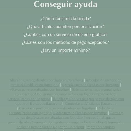
Conseguir ayuda
¿Cómo funciona la tienda?
¿Qué artículos admiten personalización?
¿Contáis con un servicio de diseño gráfico?
¿Cuáles son los métodos de pago aceptados?
¿Hay un importe mínimo?
Abanicos personalizados con logo en Barcelona
|
Artículos de protección
frente al Covid-19 en Barcelona
|
Agendas personalizadas con logotipo
|
Altavoces personalizados con logotipo
|
Baterias externas personalizadas
con logotipo
|
Bolígrafos personalizados con logotipo
|
Bolsas tote
personalizadas con logotipo
|
Botellas y bidones de agua personalizadas con
logotipo
|
Bordados Barcelona
|
Camisetas publicitarias Barcelona
|
Carpetas y portfolios personalizados con logotipo
|
Delantales
personalizados con logotipo
|
Gafas personalizadas con logotipo
|
Gorros y
gorras de playa personalizadas con logotipo
|
Impresión abanicos
personalizados
|
Impresión bolígrafos personalizados Barcelona
|
Impresión
chalecos personalizados logotipo Barcelona
|
Impresión camisas