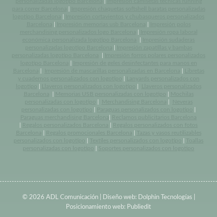
personalizadas logotipo Barcelona
|
Impresión camisetas tecnicas running
para correr Barcelona
|
Impresión chaquetas softshell baratas personalizadas
logotipo Barcelona
|
Impresión cortavientos y chubasqueros personalizados
Barcelona
|
Impresión memorias usb Barcelona
|
Impresión polos
merchandising personalizados logo Barcelona
|
Impresión ropa laboral
económica personalizada logotipo Barcelona
|
Impresión sudaderas
personalizadas logotipo Barcelona
|
Impresión zapatillas y bambas
personalizadas logotipo Barcelona
|
Impresión forros polares personalizados
logotipo Barcelona
|
Impresión de geles desinfectantes para manos en
Barcelona
|
Impresión de mascarillas personalizadas en Barcelona
|
Libretas
y cuadernos personalizados con logotipo
|
Lanyards personalizados con
logotipo
|
Llaveros personalizados con logotipo
|
Llaveros personalizados
Barcelona
|
Memorias USB personalizadas con logotipo
|
Mochilas
personalizadas con logotipo
|
Merchandising Barcelona
|
Neveras
personalizadas con logotipo
|
Paraguas personalizados con logotipo
|
Paraguas merchandising Barcelona
|
Reclamos publicitarios Barcelona
|
Regalos personalizados Barcelona
|
Regalos personalizados con fotos
Barcelona
|
Regalos promocionales Barcelona
|
Tazas y vasos reutilizables
personalizados con logotipo
|
Textiles personalizados con logotipo
|
Toallas
personalizadas con logotipo
|
Soportes personalizados con logotipo
© 2026 ADL Comunicación | Diseño web:
Dolphin Tecnologías
|
Posicionamiento web:
Publiedit