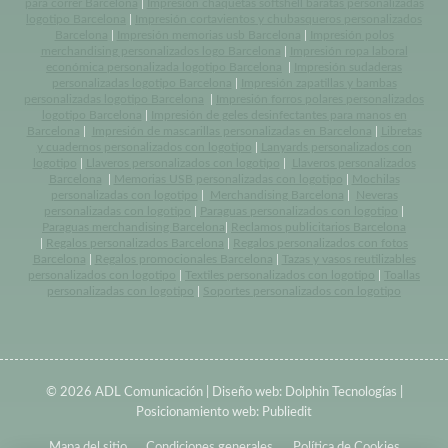
para correr Barcelona
|
Impresión chaquetas softshell baratas personalizadas
logotipo Barcelona
|
Impresión cortavientos y chubasqueros personalizados
Barcelona
|
Impresión memorias usb Barcelona
|
Impresión polos
merchandising personalizados logo Barcelona
|
Impresión ropa laboral
económica personalizada logotipo Barcelona
|
Impresión sudaderas
personalizadas logotipo Barcelona
|
Impresión zapatillas y bambas
personalizadas logotipo Barcelona
|
Impresión forros polares personalizados
logotipo Barcelona
|
Impresión de geles desinfectantes para manos en
Barcelona
|
Impresión de mascarillas personalizadas en Barcelona
|
Libretas
y cuadernos personalizados con logotipo
|
Lanyards personalizados con
logotipo
|
Llaveros personalizados con logotipo
|
Llaveros personalizados
Barcelona
|
Memorias USB personalizadas con logotipo
|
Mochilas
personalizadas con logotipo
|
Merchandising Barcelona
|
Neveras
personalizadas con logotipo
|
Paraguas personalizados con logotipo
|
Paraguas merchandising Barcelona
|
Reclamos publicitarios Barcelona
|
Regalos personalizados Barcelona
|
Regalos personalizados con fotos
Barcelona
|
Regalos promocionales Barcelona
|
Tazas y vasos reutilizables
personalizados con logotipo
|
Textiles personalizados con logotipo
|
Toallas
personalizadas con logotipo
|
Soportes personalizados con logotipo
© 2026 ADL Comunicación | Diseño web:
Dolphin Tecnologías
|
Posicionamiento web:
Publiedit
Mapa del sitio
Condiciones generales
Política de Cookies