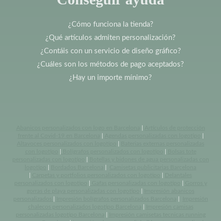
¿Cómo funciona la tienda?
¿Qué artículos admiten personalización?
¿Contáis con un servicio de diseño gráfico?
¿Cuáles son los métodos de pago aceptados?
¿Hay un importe mínimo?
Abanicos personalizados con logo en Barcelona
|
Artículos de protección
frente al Covid-19 en Barcelona
|
Agendas personalizadas con logotipo
|
Altavoces personalizados con logotipo
|
Baterias externas personalizadas
con logotipo
|
Bolígrafos personalizados con logotipo
|
Bolsas tote
personalizadas con logotipo
|
Botellas y bidones de agua personalizadas con
logotipo
|
Bordados Barcelona
|
Camisetas publicitarias Barcelona
|
Carpetas y portfolios personalizados con logotipo
|
Delantales
personalizados con logotipo
|
Gafas personalizadas con logotipo
|
Gorros y
gorras de playa personalizadas con logotipo
|
Impresión abanicos
personalizados
|
Impresión bolígrafos personalizados Barcelona
|
Impresión
chalecos personalizados logotipo Barcelona
|
Impresión camisas
personalizadas logotipo Barcelona
|
Impresión camisetas tecnicas running