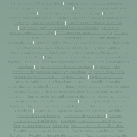
frente al Covid-19 en Barcelona
|
Agendas personalizadas con logotipo
|
Altavoces personalizados con logotipo
|
Baterias externas personalizadas
con logotipo
|
Bolígrafos personalizados con logotipo
|
Bolsas tote
personalizadas con logotipo
|
Botellas y bidones de agua personalizadas con
logotipo
|
Bordados Barcelona
|
Camisetas publicitarias Barcelona
|
Carpetas y portfolios personalizados con logotipo
|
Delantales
personalizados con logotipo
|
Gafas personalizadas con logotipo
|
Gorros y
gorras de playa personalizadas con logotipo
|
Impresión abanicos
personalizados
|
Impresión bolígrafos personalizados Barcelona
|
Impresión
chalecos personalizados logotipo Barcelona
|
Impresión camisas
personalizadas logotipo Barcelona
|
Impresión camisetas tecnicas running
para correr Barcelona
|
Impresión chaquetas softshell baratas personalizadas
logotipo Barcelona
|
Impresión cortavientos y chubasqueros personalizados
Barcelona
|
Impresión memorias usb Barcelona
|
Impresión polos
merchandising personalizados logo Barcelona
|
Impresión ropa laboral
económica personalizada logotipo Barcelona
|
Impresión sudaderas
personalizadas logotipo Barcelona
|
Impresión zapatillas y bambas
personalizadas logotipo Barcelona
|
Impresión forros polares personalizados
logotipo Barcelona
|
Impresión de geles desinfectantes para manos en
Barcelona
|
Impresión de mascarillas personalizadas en Barcelona
|
Libretas
y cuadernos personalizados con logotipo
|
Lanyards personalizados con
logotipo
|
Llaveros personalizados con logotipo
|
Llaveros personalizados
Barcelona
|
Memorias USB personalizadas con logotipo
|
Mochilas
personalizadas con logotipo
|
Merchandising Barcelona
|
Neveras
personalizadas con logotipo
|
Paraguas personalizados con logotipo
|
Paraguas merchandising Barcelona
|
Reclamos publicitarios Barcelona
|
Regalos personalizados Barcelona
|
Regalos personalizados con fotos
Barcelona
|
Regalos promocionales Barcelona
|
Tazas y vasos reutilizables