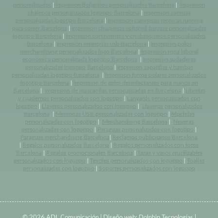
personalizados
|
Impresión bolígrafos personalizados Barcelona
|
Impresión
chalecos personalizados logotipo Barcelona
|
Impresión camisas
personalizadas logotipo Barcelona
|
Impresión camisetas tecnicas running
para correr Barcelona
|
Impresión chaquetas softshell baratas personalizadas
logotipo Barcelona
|
Impresión cortavientos y chubasqueros personalizados
Barcelona
|
Impresión memorias usb Barcelona
|
Impresión polos
merchandising personalizados logo Barcelona
|
Impresión ropa laboral
económica personalizada logotipo Barcelona
|
Impresión sudaderas
personalizadas logotipo Barcelona
|
Impresión zapatillas y bambas
personalizadas logotipo Barcelona
|
Impresión forros polares personalizados
logotipo Barcelona
|
Impresión de geles desinfectantes para manos en
Barcelona
|
Impresión de mascarillas personalizadas en Barcelona
|
Libretas
y cuadernos personalizados con logotipo
|
Lanyards personalizados con
logotipo
|
Llaveros personalizados con logotipo
|
Llaveros personalizados
Barcelona
|
Memorias USB personalizadas con logotipo
|
Mochilas
personalizadas con logotipo
|
Merchandising Barcelona
|
Neveras
personalizadas con logotipo
|
Paraguas personalizados con logotipo
|
Paraguas merchandising Barcelona
|
Reclamos publicitarios Barcelona
|
Regalos personalizados Barcelona
|
Regalos personalizados con fotos
Barcelona
|
Regalos promocionales Barcelona
|
Tazas y vasos reutilizables
personalizados con logotipo
|
Textiles personalizados con logotipo
|
Toallas
personalizadas con logotipo
|
Soportes personalizados con logotipo
© 2026 ADL Comunicación | Diseño web:
Dolphin Tecnologías
|