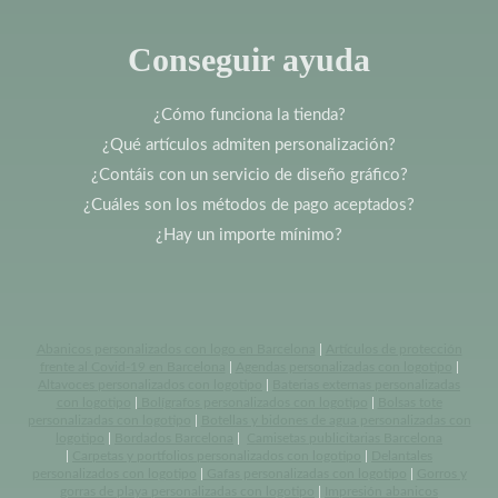
Conseguir ayuda
¿Cómo funciona la tienda?
¿Qué artículos admiten personalización?
¿Contáis con un servicio de diseño gráfico?
¿Cuáles son los métodos de pago aceptados?
¿Hay un importe mínimo?
Abanicos personalizados con logo en Barcelona
|
Artículos de protección
frente al Covid-19 en Barcelona
|
Agendas personalizadas con logotipo
|
Altavoces personalizados con logotipo
|
Baterias externas personalizadas
con logotipo
|
Bolígrafos personalizados con logotipo
|
Bolsas tote
personalizadas con logotipo
|
Botellas y bidones de agua personalizadas con
logotipo
|
Bordados Barcelona
|
Camisetas publicitarias Barcelona
|
Carpetas y portfolios personalizados con logotipo
|
Delantales
personalizados con logotipo
|
Gafas personalizadas con logotipo
|
Gorros y
gorras de playa personalizadas con logotipo
|
Impresión abanicos