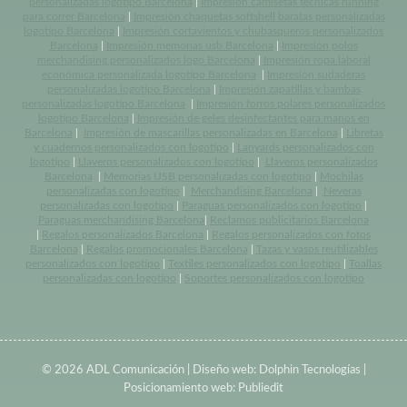
personalizadas logotipo Barcelona
|
Impresión camisetas tecnicas running
para correr Barcelona
|
Impresión chaquetas softshell baratas personalizadas
logotipo Barcelona
|
Impresión cortavientos y chubasqueros personalizados
Barcelona
|
Impresión memorias usb Barcelona
|
Impresión polos
merchandising personalizados logo Barcelona
|
Impresión ropa laboral
económica personalizada logotipo Barcelona
|
Impresión sudaderas
personalizadas logotipo Barcelona
|
Impresión zapatillas y bambas
personalizadas logotipo Barcelona
|
Impresión forros polares personalizados
logotipo Barcelona
|
Impresión de geles desinfectantes para manos en
Barcelona
|
Impresión de mascarillas personalizadas en Barcelona
|
Libretas
y cuadernos personalizados con logotipo
|
Lanyards personalizados con
logotipo
|
Llaveros personalizados con logotipo
|
Llaveros personalizados
Barcelona
|
Memorias USB personalizadas con logotipo
|
Mochilas
personalizadas con logotipo
|
Merchandising Barcelona
|
Neveras
personalizadas con logotipo
|
Paraguas personalizados con logotipo
|
Paraguas merchandising Barcelona
|
Reclamos publicitarios Barcelona
|
Regalos personalizados Barcelona
|
Regalos personalizados con fotos
Barcelona
|
Regalos promocionales Barcelona
|
Tazas y vasos reutilizables
personalizados con logotipo
|
Textiles personalizados con logotipo
|
Toallas
personalizadas con logotipo
|
Soportes personalizados con logotipo
© 2026 ADL Comunicación | Diseño web:
Dolphin Tecnologías
|
Posicionamiento web:
Publiedit