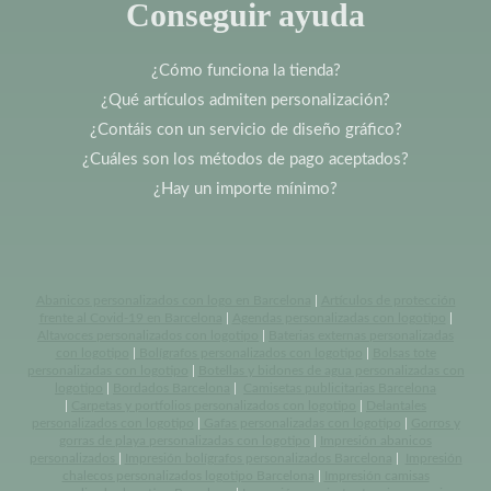
Conseguir ayuda
¿Cómo funciona la tienda?
¿Qué artículos admiten personalización?
¿Contáis con un servicio de diseño gráfico?
¿Cuáles son los métodos de pago aceptados?
¿Hay un importe mínimo?
Abanicos personalizados con logo en Barcelona
|
Artículos de protección
frente al Covid-19 en Barcelona
|
Agendas personalizadas con logotipo
|
Altavoces personalizados con logotipo
|
Baterias externas personalizadas
con logotipo
|
Bolígrafos personalizados con logotipo
|
Bolsas tote
personalizadas con logotipo
|
Botellas y bidones de agua personalizadas con
logotipo
|
Bordados Barcelona
|
Camisetas publicitarias Barcelona
|
Carpetas y portfolios personalizados con logotipo
|
Delantales
personalizados con logotipo
|
Gafas personalizadas con logotipo
|
Gorros y
gorras de playa personalizadas con logotipo
|
Impresión abanicos
personalizados
|
Impresión bolígrafos personalizados Barcelona
|
Impresión
chalecos personalizados logotipo Barcelona
|
Impresión camisas