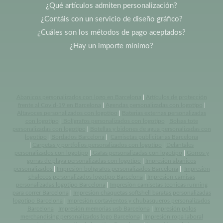
¿Qué artículos admiten personalización?
¿Contáis con un servicio de diseño gráfico?
¿Cuáles son los métodos de pago aceptados?
¿Hay un importe mínimo?
Abanicos personalizados con logo en Barcelona
|
Artículos de protección
frente al Covid-19 en Barcelona
|
Agendas personalizadas con logotipo
|
Altavoces personalizados con logotipo
|
Baterias externas personalizadas
con logotipo
|
Bolígrafos personalizados con logotipo
|
Bolsas tote
personalizadas con logotipo
|
Botellas y bidones de agua personalizadas con
logotipo
|
Bordados Barcelona
|
Camisetas publicitarias Barcelona
|
Carpetas y portfolios personalizados con logotipo
|
Delantales
personalizados con logotipo
|
Gafas personalizadas con logotipo
|
Gorros y
gorras de playa personalizadas con logotipo
|
Impresión abanicos
personalizados
|
Impresión bolígrafos personalizados Barcelona
|
Impresión
chalecos personalizados logotipo Barcelona
|
Impresión camisas
personalizadas logotipo Barcelona
|
Impresión camisetas tecnicas running
para correr Barcelona
|
Impresión chaquetas softshell baratas personalizadas
logotipo Barcelona
|
Impresión cortavientos y chubasqueros personalizados
Barcelona
|
Impresión memorias usb Barcelona
|
Impresión polos
merchandising personalizados logo Barcelona
|
Impresión ropa laboral