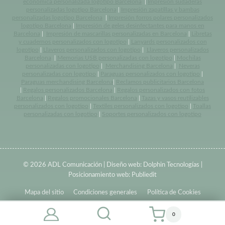
económica personalizada logotipo Barcelona
|
Impresión sudaderas
personalizadas logotipo Barcelona
|
Impresión zapatillas y bambas
personalizadas logotipo Barcelona
|
Impresión forros polares personalizados
logotipo Barcelona
|
Impresión de geles desinfectantes para manos en
Barcelona
|
Impresión de mascarillas personalizadas en Barcelona
|
Libretas
y cuadernos personalizados con logotipo
|
Lanyards personalizados con
logotipo
|
Llaveros personalizados con logotipo
|
Llaveros personalizados
Barcelona
|
Memorias USB personalizadas con logotipo
|
Mochilas
personalizadas con logotipo
|
Merchandising Barcelona
|
Neveras
personalizadas con logotipo
|
Paraguas personalizados con logotipo
|
Paraguas merchandising Barcelona
|
Reclamos publicitarios Barcelona
|
Regalos personalizados Barcelona
|
Regalos personalizados con fotos
Barcelona
|
Regalos promocionales Barcelona
|
Tazas y vasos reutilizables
personalizados con logotipo
|
Textiles personalizados con logotipo
|
Toallas
personalizadas con logotipo
|
Soportes personalizados con logotipo
© 2026 ADL Comunicación | Diseño web:
Dolphin Tecnologías
|
Posicionamiento web:
Publiedit
Mapa del sitio
Condiciones generales
Política de Cookies
0