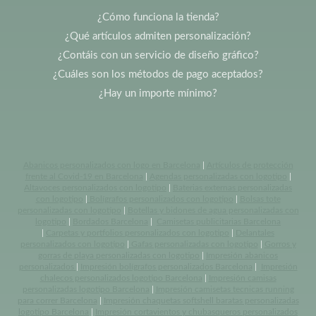
¿Cómo funciona la tienda?
¿Qué artículos admiten personalización?
¿Contáis con un servicio de diseño gráfico?
¿Cuáles son los métodos de pago aceptados?
¿Hay un importe mínimo?
Abanicos personalizados con logo en Barcelona
|
Artículos de protección
frente al Covid-19 en Barcelona
|
Agendas personalizadas con logotipo
|
Altavoces personalizados con logotipo
|
Baterias externas personalizadas
con logotipo
|
Bolígrafos personalizados con logotipo
|
Bolsas tote
personalizadas con logotipo
|
Botellas y bidones de agua personalizadas con
logotipo
|
Bordados Barcelona
|
Camisetas publicitarias Barcelona
|
Carpetas y portfolios personalizados con logotipo
|
Delantales
personalizados con logotipo
|
Gafas personalizadas con logotipo
|
Gorros y
gorras de playa personalizadas con logotipo
|
Impresión abanicos
personalizados
|
Impresión bolígrafos personalizados Barcelona
|
Impresión
chalecos personalizados logotipo Barcelona
|
Impresión camisas
personalizadas logotipo Barcelona
|
Impresión camisetas tecnicas running
para correr Barcelona
|
Impresión chaquetas softshell baratas personalizadas
logotipo Barcelona
|
Impresión cortavientos y chubasqueros personalizados