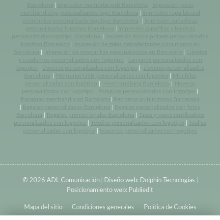
Barcelona
|
Impresión memorias usb Barcelona
|
Impresión polos
merchandising personalizados logo Barcelona
|
Impresión ropa laboral
económica personalizada logotipo Barcelona
|
Impresión sudaderas
personalizadas logotipo Barcelona
|
Impresión zapatillas y bambas
personalizadas logotipo Barcelona
|
Impresión forros polares personalizados
logotipo Barcelona
|
Impresión de geles desinfectantes para manos en
Barcelona
|
Impresión de mascarillas personalizadas en Barcelona
|
Libretas
y cuadernos personalizados con logotipo
|
Lanyards personalizados con
logotipo
|
Llaveros personalizados con logotipo
|
Llaveros personalizados
Barcelona
|
Memorias USB personalizadas con logotipo
|
Mochilas
personalizadas con logotipo
|
Merchandising Barcelona
|
Neveras
personalizadas con logotipo
|
Paraguas personalizados con logotipo
|
Paraguas merchandising Barcelona
|
Reclamos publicitarios Barcelona
|
Regalos personalizados Barcelona
|
Regalos personalizados con fotos
Barcelona
|
Regalos promocionales Barcelona
|
Tazas y vasos reutilizables
personalizados con logotipo
|
Textiles personalizados con logotipo
|
Toallas
personalizadas con logotipo
|
Soportes personalizados con logotipo
© 2026 ADL Comunicación | Diseño web:
Dolphin Tecnologías
|
Posicionamiento web:
Publiedit
Mapa del sitio
Condiciones generales
Política de Cookies