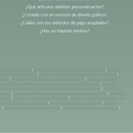
¿Qué artículos admiten personalización?
¿Contáis con un servicio de diseño gráfico?
¿Cuáles son los métodos de pago aceptados?
¿Hay un importe mínimo?
lizados con logotipo
|
Baterias externas personalizadas con logotipo
|
Bolígrafos
publicitarias Barcelona
|
Carpetas y portfolios personalizados con logotipo
|
izados
|
Impresión bolígrafos personalizados Barcelona
|
Impresión chalecos
n chaquetas softshell baratas personalizadas logotipo Barcelona
|
Impresión
resión ropa laboral económica personalizada logotipo Barcelona
|
Impresión
rcelona
|
Impresión de geles desinfectantes para manos en Barcelona
|
Impresión
ogotipo
|
Llaveros personalizados Barcelona
|
Memorias USB personalizadas con
aguas merchandising Barcelona
|
Reclamos publicitarios Barcelona
|
Regalos
o
|
Textiles personalizados con logotipo
|
Toallas personalizadas con logotipo
|