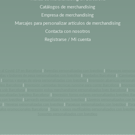
Catálogos de merchandising
Empresa de merchandising
Marcajes para personalizar artículos de merchandising
Contacta con nosotros
Registrarse / Mi cuenta
e al Covid-19 en Barcelona
|
Agendas personalizadas con logotipo
|
Altavoces persona
llas y bidones de agua personalizadas con logotipo
|
Bordados Barcelona
|
Camisetas 
|
Gorros y gorras de playa personalizadas con logotipo
|
Impresión abanicos personal
tipo Barcelona
|
Impresión camisetas tecnicas running para correr Barcelona
|
Impresió
s usb Barcelona
|
Impresión polos merchandising personalizados logo Barcelona
|
Imp
rsonalizadas logotipo Barcelona
|
Impresión forros polares personalizados logotipo Ba
s con logotipo
|
Lanyards personalizados con logotipo
|
Llaveros personalizados con l
a
|
Neveras personalizadas con logotipo
|
Paraguas personalizados con logotipo
|
Par
alos promocionales Barcelona
|
Tazas y vasos reutilizables personalizados con logotip
Soportes personalizados con logotipo