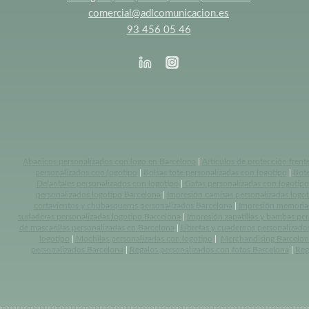
comercial@adlcomunicacion.es
93 456 05 46
Abanicos personalizados con logo en Barcelona
|
Artículos de protección frent
personalizados con logotipo
|
Bolsas tote personalizadas con logotipo
|
Bote
Delantales personalizados con logotipo
|
Gafas personalizadas con logotipo
personalizados logotipo Barcelona
|
Impresión camisas personalizadas logo
cortavientos y chubasqueros personalizados Barcelona
|
Impresión memoria
sudaderas personalizadas logotipo Barcelona
|
Impresión zapatillas y bambas pe
de mascarillas personalizadas en Barcelona
|
Libretas y cuadernos personalizado
logotipo
|
Mochilas personalizadas con logotipo
|
Merchandising Barcelon
personalizados Barcelona
|
Regalos personalizados con fotos Barcelona
|
Reg