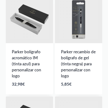
desde
61,57€
hasta
62,56€
Parker bolígrafo
Parker recambio de
acromático IM
bolígrafo de gel
(tinta azul) para
(tinta negra) para
personalizar con
personalizar con
logo
logo
32,98
€
5,85
€