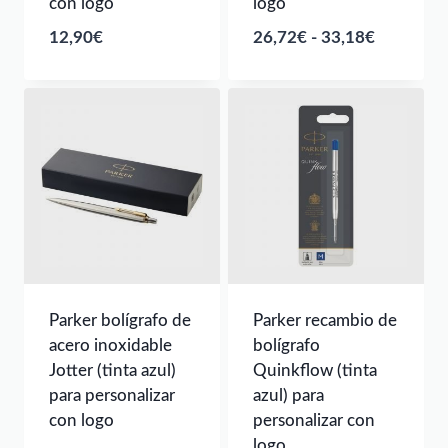
con logo
logo
Rango
12,90
€
26,72
€
-
33,18
€
de
precios:
desde
26,72€
hasta
33,18€
Parker bolígrafo de
Parker recambio de
acero inoxidable
bolígrafo
Jotter (tinta azul)
Quinkflow (tinta
para personalizar
azul) para
con logo
personalizar con
logo