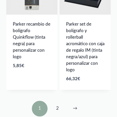
Parker recambio de
Parker set de
bolígrafo
bolígrafo y
Quinkflow (tinta
rollerball
negra) para
acromático con caja
personalizar con
de regalo IM (tinta
logo
negra/azul) para
personalizar con
5,85
€
logo
66,32
€
1
2
→