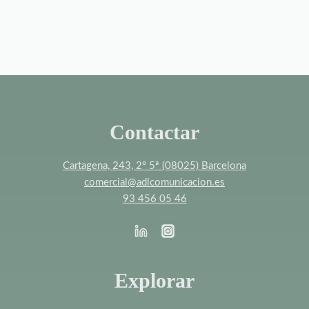
Contactar
Cartagena, 243, 2º 5ª (08025) Barcelona
comercial@adlcomunicacion.es
93 456 05 46
Explorar