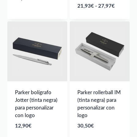
Rango
21,93
€
-
27,97
€
de
precios:
desde
21,93€
hasta
27,97€
Parker bolígrafo
Parker rollerball IM
Jotter (tinta negra)
(tinta negra) para
para personalizar
personalizar con
con logo
logo
12,90
€
30,50
€