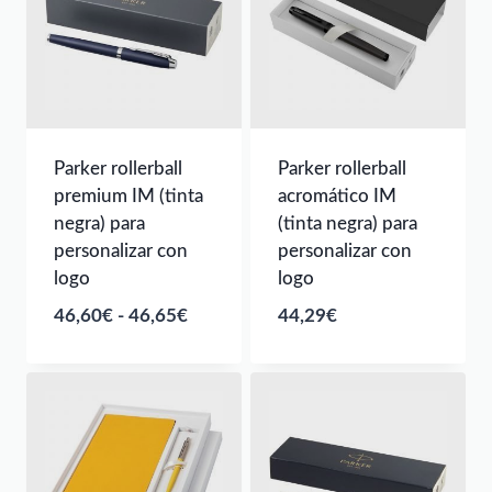
Parker rollerball
Parker rollerball
premium IM (tinta
acromático IM
negra) para
(tinta negra) para
personalizar con
personalizar con
logo
logo
Rango
46,60
€
-
46,65
€
44,29
€
de
precios:
desde
46,60€
hasta