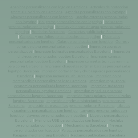
Abanicos personalizados con logo en Barcelona
|
Artículos de protección
frente al Covid-19 en Barcelona
|
Agendas personalizadas con logotipo
|
Altavoces personalizados con logotipo
|
Baterias externas personalizadas
con logotipo
|
Bolígrafos personalizados con logotipo
|
Bolsas tote
personalizadas con logotipo
|
Botellas y bidones de agua personalizadas con
logotipo
|
Bordados Barcelona
|
Camisetas publicitarias Barcelona
|
Carpetas y portfolios personalizados con logotipo
|
Delantales
personalizados con logotipo
|
Gafas personalizadas con logotipo
|
Gorros y
gorras de playa personalizadas con logotipo
|
Impresión abanicos
personalizados
|
Impresión bolígrafos personalizados Barcelona
|
Impresión
chalecos personalizados logotipo Barcelona
|
Impresión camisas
personalizadas logotipo Barcelona
|
Impresión camisetas tecnicas running
para correr Barcelona
|
Impresión chaquetas softshell baratas personalizadas
logotipo Barcelona
|
Impresión cortavientos y chubasqueros personalizados
Barcelona
|
Impresión memorias usb Barcelona
|
Impresión polos
merchandising personalizados logo Barcelona
|
Impresión ropa laboral
económica personalizada logotipo Barcelona
|
Impresión sudaderas
personalizadas logotipo Barcelona
|
Impresión zapatillas y bambas
personalizadas logotipo Barcelona
|
Impresión forros polares personalizados
logotipo Barcelona
|
Impresión de geles desinfectantes para manos en
Barcelona
|
Impresión de mascarillas personalizadas en Barcelona
|
Libretas
y cuadernos personalizados con logotipo
|
Lanyards personalizados con
logotipo
|
Llaveros personalizados con logotipo
|
Llaveros personalizados
Barcelona
|
Memorias USB personalizadas con logotipo
|
Mochilas
personalizadas con logotipo
|
Merchandising Barcelona
|
Neveras
personalizadas con logotipo
|
Paraguas personalizados con logotipo
|
Paraguas merchandising Barcelona
|
Reclamos publicitarios Barcelona