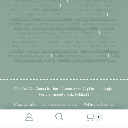
personalizadas logotipo Barcelona
|
Impresión zapatillas y bambas
personalizadas logotipo Barcelona
|
Impresión forros polares personalizados
logotipo Barcelona
|
Impresión de geles desinfectantes para manos en
Barcelona
|
Impresión de mascarillas personalizadas en Barcelona
|
Libretas
y cuadernos personalizados con logotipo
|
Lanyards personalizados con
logotipo
|
Llaveros personalizados con logotipo
|
Llaveros personalizados
Barcelona
|
Memorias USB personalizadas con logotipo
|
Mochilas
personalizadas con logotipo
|
Merchandising Barcelona
|
Neveras
personalizadas con logotipo
|
Paraguas personalizados con logotipo
|
Paraguas merchandising Barcelona
|
Reclamos publicitarios Barcelona
|
Regalos personalizados Barcelona
|
Regalos personalizados con fotos
Barcelona
|
Regalos promocionales Barcelona
|
Tazas y vasos reutilizables
personalizados con logotipo
|
Textiles personalizados con logotipo
|
Toallas
personalizadas con logotipo
|
Soportes personalizados con logotipo
© 2026 ADL Comunicación | Diseño web:
Dolphin Tecnologías
|
Posicionamiento web:
Publiedit
Mapa del sitio
Condiciones generales
Política de Cookies
0