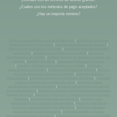
¿Cuáles son los métodos de pago aceptados?
¿Hay un importe mínimo?
Abanicos personalizados con logo en Barcelona
|
Artículos de protección
frente al Covid-19 en Barcelona
|
Agendas personalizadas con logotipo
|
Altavoces personalizados con logotipo
|
Baterias externas personalizadas
con logotipo
|
Bolígrafos personalizados con logotipo
|
Bolsas tote
personalizadas con logotipo
|
Botellas y bidones de agua personalizadas con
logotipo
|
Bordados Barcelona
|
Camisetas publicitarias Barcelona
|
Carpetas y portfolios personalizados con logotipo
|
Delantales
personalizados con logotipo
|
Gafas personalizadas con logotipo
|
Gorros y
gorras de playa personalizadas con logotipo
|
Impresión abanicos
personalizados
|
Impresión bolígrafos personalizados Barcelona
|
Impresión
chalecos personalizados logotipo Barcelona
|
Impresión camisas
personalizadas logotipo Barcelona
|
Impresión camisetas tecnicas running
para correr Barcelona
|
Impresión chaquetas softshell baratas personalizadas
logotipo Barcelona
|
Impresión cortavientos y chubasqueros personalizados
Barcelona
|
Impresión memorias usb Barcelona
|
Impresión polos
merchandising personalizados logo Barcelona
|
Impresión ropa laboral
económica personalizada logotipo Barcelona
|
Impresión sudaderas
personalizadas logotipo Barcelona
|
Impresión zapatillas y bambas
personalizadas logotipo Barcelona
|
Impresión forros polares personalizados