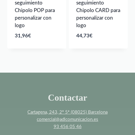
seguimiento
seguimiento
Chipolo POP para
Chipolo CARD para
personalizar con
personalizar con
logo
logo
31,96
€
44,73
€
Contactar
Cartagena, 243, 2º 5ª (08025) Barcelona
comercial@adlcomunicacion.es
93 456 05 46