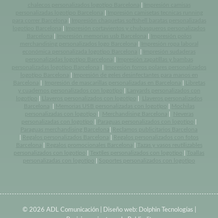
chalecos personalizados logotipo Barcelona
|
Impresión camisas
personalizadas logotipo Barcelona
|
Impresión camisetas tecnicas running
para correr Barcelona
|
Impresión chaquetas softshell baratas personalizadas
logotipo Barcelona
|
Impresión cortavientos y chubasqueros personalizados
Barcelona
|
Impresión memorias usb Barcelona
|
Impresión polos
merchandising personalizados logo Barcelona
|
Impresión ropa laboral
económica personalizada logotipo Barcelona
|
Impresión sudaderas
personalizadas logotipo Barcelona
|
Impresión zapatillas y bambas
personalizadas logotipo Barcelona
|
Impresión forros polares personalizados
logotipo Barcelona
|
Impresión de geles desinfectantes para manos en
Barcelona
|
Impresión de mascarillas personalizadas en Barcelona
|
Libretas
y cuadernos personalizados con logotipo
|
Lanyards personalizados con
logotipo
|
Llaveros personalizados con logotipo
|
Llaveros personalizados
Barcelona
|
Memorias USB personalizadas con logotipo
|
Mochilas
personalizadas con logotipo
|
Merchandising Barcelona
|
Neveras
personalizadas con logotipo
|
Paraguas personalizados con logotipo
|
Paraguas merchandising Barcelona
|
Reclamos publicitarios Barcelona
|
Regalos personalizados Barcelona
|
Regalos personalizados con fotos
Barcelona
|
Regalos promocionales Barcelona
|
Tazas y vasos reutilizables
personalizados con logotipo
|
Textiles personalizados con logotipo
|
Toallas
personalizadas con logotipo
|
Soportes personalizados con logotipo
© 2026 ADL Comunicación | Diseño web:
Dolphin Tecnologías
|