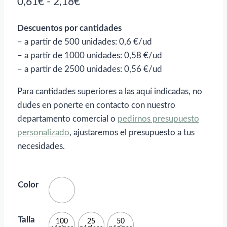
Rango
0,61
€
-
2,18
€
de
Descuentos por cantidades
precios:
– a partir de 500 unidades: 0,6 €/ud
desde
– a partir de 1000 unidades: 0,58 €/ud
0,61€
– a partir de 2500 unidades: 0,56 €/ud
hasta
Para cantidades superiores a las aquí indicadas, no
2,18€
dudes en ponerte en contacto con nuestro
departamento comercial o
pedirnos presupuesto
personalizado
, ajustaremos el presupuesto a tus
necesidades.
Color
Talla
100
25
50