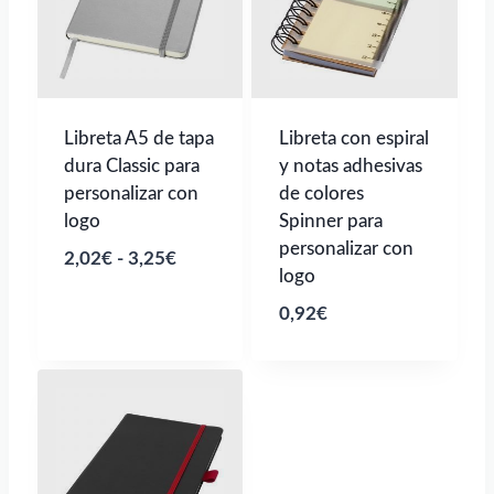
Libreta A5 de tapa
Libreta con espiral
dura Classic para
y notas adhesivas
personalizar con
de colores
logo
Spinner para
personalizar con
Rango
2,02
€
-
3,25
€
logo
de
0,92
€
precios:
desde
2,02€
hasta
3,25€