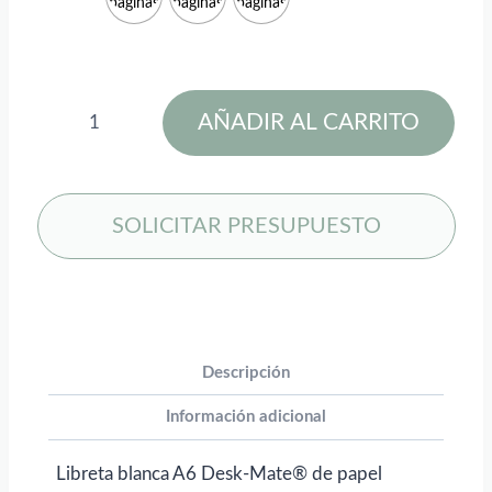
páginas
páginas
páginas
Libreta
AÑADIR AL CARRITO
A6
de
papel
reciclado
SOLICITAR PRESUPUESTO
Desk-
Mate®
para
personalizar
con
Descripción
logo
Información adicional
cantidad
Libreta blanca A6 Desk-Mate® de papel