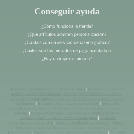
Conseguir ayuda
¿Cómo funciona la tienda?
¿Qué artículos admiten personalización?
¿Contáis con un servicio de diseño gráfico?
¿Cuáles son los métodos de pago aceptados?
¿Hay un importe mínimo?
Abanicos personalizados con logo en Barcelona
|
Artículos de protección
frente al Covid-19 en Barcelona
|
Agendas personalizadas con logotipo
|
Altavoces personalizados con logotipo
|
Baterias externas personalizadas
con logotipo
|
Bolígrafos personalizados con logotipo
|
Bolsas tote
personalizadas con logotipo
|
Botellas y bidones de agua personalizadas con
logotipo
|
Bordados Barcelona
|
Camisetas publicitarias Barcelona
|
Carpetas y portfolios personalizados con logotipo
|
Delantales
personalizados con logotipo
|
Gafas personalizadas con logotipo
|
Gorros y
gorras de playa personalizadas con logotipo
|
Impresión abanicos
personalizados
|
Impresión bolígrafos personalizados Barcelona
|
Impresión