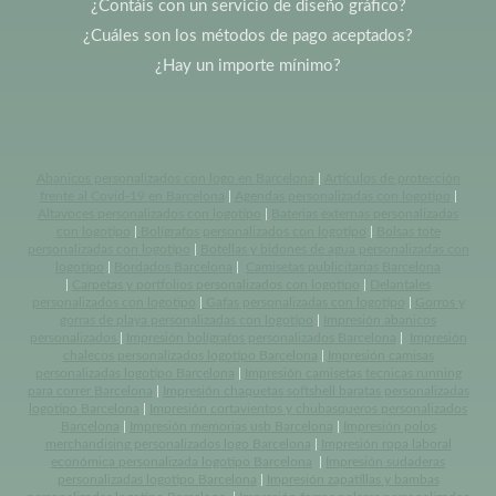
¿Contáis con un servicio de diseño gráfico?
¿Cuáles son los métodos de pago aceptados?
¿Hay un importe mínimo?
Abanicos personalizados con logo en Barcelona
|
Artículos de protección
frente al Covid-19 en Barcelona
|
Agendas personalizadas con logotipo
|
Altavoces personalizados con logotipo
|
Baterias externas personalizadas
con logotipo
|
Bolígrafos personalizados con logotipo
|
Bolsas tote
personalizadas con logotipo
|
Botellas y bidones de agua personalizadas con
logotipo
|
Bordados Barcelona
|
Camisetas publicitarias Barcelona
|
Carpetas y portfolios personalizados con logotipo
|
Delantales
personalizados con logotipo
|
Gafas personalizadas con logotipo
|
Gorros y
gorras de playa personalizadas con logotipo
|
Impresión abanicos
personalizados
|
Impresión bolígrafos personalizados Barcelona
|
Impresión
chalecos personalizados logotipo Barcelona
|
Impresión camisas
personalizadas logotipo Barcelona
|
Impresión camisetas tecnicas running
para correr Barcelona
|
Impresión chaquetas softshell baratas personalizadas
logotipo Barcelona
|
Impresión cortavientos y chubasqueros personalizados
Barcelona
|
Impresión memorias usb Barcelona
|
Impresión polos
merchandising personalizados logo Barcelona
|
Impresión ropa laboral
económica personalizada logotipo Barcelona
|
Impresión sudaderas
personalizadas logotipo Barcelona
|
Impresión zapatillas y bambas