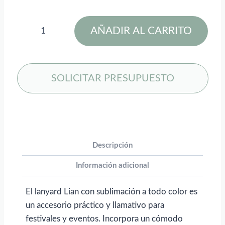
Lanyard
AÑADIR AL CARRITO
de
sublimación
con
portabotellas
SOLICITAR PRESUPUESTO
Lian
para
personalizar
con
logo
Descripción
cantidad
Información adicional
El lanyard Lian con sublimación a todo color es
un accesorio práctico y llamativo para
festivales y eventos. Incorpora un cómodo