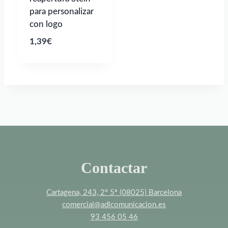
para personalizar
con logo
1,39
€
Contactar
Cartagena, 243, 2º 5ª (08025) Barcelona
comercial@adlcomunicacion.es
93 456 05 46