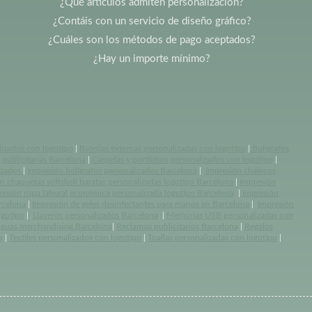
¿Qué artículos admiten personalización?
¿Contáis con un servicio de diseño gráfico?
¿Cuáles son los métodos de pago aceptados?
¿Hay un importe mínimo?
lizados con logotipo
|
Baterias externas personalizadas con logotipo
|
Bolígrafos
publicitarias Barcelona
|
Carpetas y portfolios personalizados con logotipo
|
izados
|
Impresión bolígrafos personalizados Barcelona
|
Impresión chalecos
n chaquetas softshell baratas personalizadas logotipo Barcelona
|
Impresión
resión ropa laboral económica personalizada logotipo Barcelona
|
Impresión
rcelona
|
Impresión de geles desinfectantes para manos en Barcelona
|
Impresión
ogotipo
|
Llaveros personalizados Barcelona
|
Memorias USB personalizadas con
aguas merchandising Barcelona
|
Reclamos publicitarios Barcelona
|
Regalos
o
|
Textiles personalizados con logotipo
|
Toallas personalizadas con logotipo
|