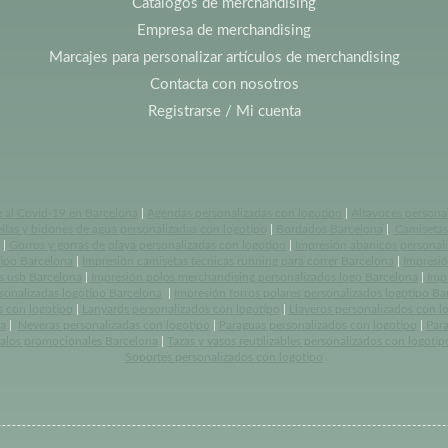
Catálogos de merchandising
Empresa de merchandising
Marcajes para personalizar artículos de merchandising
Contacta con nosotros
Registrarse / Mi cuenta
e al Covid-19 en Barcelona
|
Agendas personalizadas con logotipo
|
Altavoces persona
llas y bidones de agua personalizadas con logotipo
|
Bordados Barcelona
|
Camisetas 
|
Gorros y gorras de playa personalizadas con logotipo
|
Impresión abanicos personal
tipo Barcelona
|
Impresión camisetas tecnicas running para correr Barcelona
|
Impresió
s usb Barcelona
|
Impresión polos merchandising personalizados logo Barcelona
|
Imp
rsonalizadas logotipo Barcelona
|
Impresión forros polares personalizados logotipo Ba
s con logotipo
|
Lanyards personalizados con logotipo
|
Llaveros personalizados con l
a
|
Neveras personalizadas con logotipo
|
Paraguas personalizados con logotipo
|
Par
alos promocionales Barcelona
|
Tazas y vasos reutilizables personalizados con logotip
Soportes personalizados con logotipo