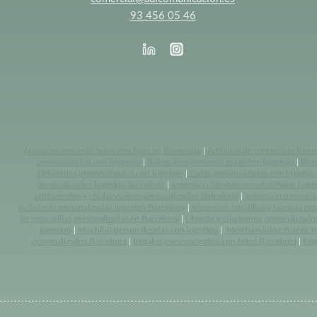
93 456 05 46
Abanicos personalizados con logo en Barcelona
|
Artículos de protección frent
personalizados con logotipo
|
Bolsas tote personalizadas con logotipo
|
Bote
Delantales personalizados con logotipo
|
Gafas personalizadas con logotipo
personalizados logotipo Barcelona
|
Impresión camisas personalizadas logo
cortavientos y chubasqueros personalizados Barcelona
|
Impresión memoria
sudaderas personalizadas logotipo Barcelona
|
Impresión zapatillas y bambas pe
de mascarillas personalizadas en Barcelona
|
Libretas y cuadernos personalizado
logotipo
|
Mochilas personalizadas con logotipo
|
Merchandising Barcelon
personalizados Barcelona
|
Regalos personalizados con fotos Barcelona
|
Reg