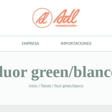
E
EMPRESA
IMPORTACIONES
fluor green/blanc
Inicio
/
Tienda
/
fluor green/blanco