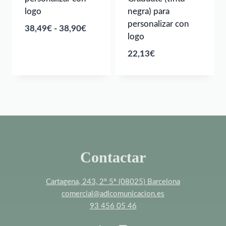
logo
negra) para
personalizar con
Rango
38,49
€
-
38,90
€
logo
de
22,13
€
precios:
desde
38,49€
hasta
38,90€
Contactar
Cartagena, 243, 2º 5ª (08025) Barcelona
comercial@adlcomunicacion.es
93 456 05 46