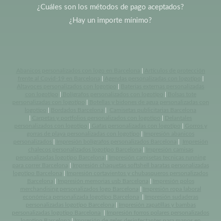
¿Cuáles son los métodos de pago aceptados?
¿Hay un importe mínimo?
Abanicos personalizados con logo en Barcelona
|
Artículos de protección
frente al Covid-19 en Barcelona
|
Agendas personalizadas con logotipo
|
Altavoces personalizados con logotipo
|
Baterias externas personalizadas
con logotipo
|
Bolígrafos personalizados con logotipo
|
Bolsas tote
personalizadas con logotipo
|
Botellas y bidones de agua personalizadas con
logotipo
|
Bordados Barcelona
|
Camisetas publicitarias Barcelona
|
Carpetas y portfolios personalizados con logotipo
|
Delantales
personalizados con logotipo
|
Gafas personalizadas con logotipo
|
Gorros y
gorras de playa personalizadas con logotipo
|
Impresión abanicos
personalizados
|
Impresión bolígrafos personalizados Barcelona
|
Impresión
chalecos personalizados logotipo Barcelona
|
Impresión camisas
personalizadas logotipo Barcelona
|
Impresión camisetas tecnicas running
para correr Barcelona
|
Impresión chaquetas softshell baratas personalizadas
logotipo Barcelona
|
Impresión cortavientos y chubasqueros personalizados
Barcelona
|
Impresión memorias usb Barcelona
|
Impresión polos
merchandising personalizados logo Barcelona
|
Impresión ropa laboral
económica personalizada logotipo Barcelona
|
Impresión sudaderas
personalizadas logotipo Barcelona
|
Impresión zapatillas y bambas
personalizadas logotipo Barcelona
|
Impresión forros polares personalizados
logotipo Barcelona
|
Impresión de geles desinfectantes para manos en