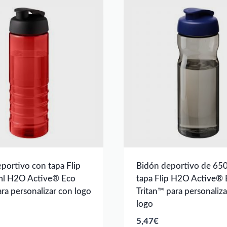
portivo con tapa Flip
Bidón deportivo de 650
ml H2O Active® Eco
tapa Flip H2O Active® 
ara personalizar con logo
Tritan™ para personaliz
logo
5,47
€