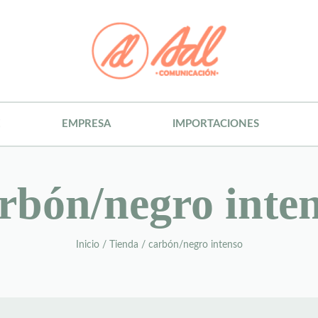
E
EMPRESA
IMPORTACIONES
rbón/negro inte
Inicio
/
Tienda
/
carbón/negro intenso