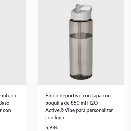
 ml con
Bidón deportivo con tapa con
Base
boquilla de 850 ml H2O
ar con
Active® Vibe para personalizar
con logo
5,98
€