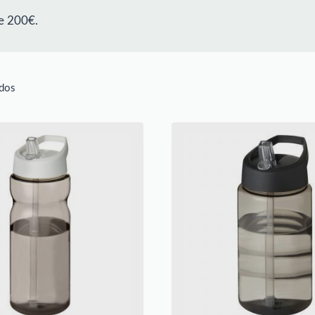
e 200€.
ados