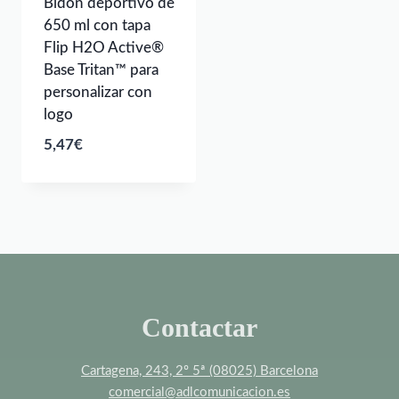
Bidón deportivo de
650 ml con tapa
Flip H2O Active®
Base Tritan™ para
personalizar con
logo
5,47
€
Contactar
Cartagena, 243, 2º 5ª (08025) Barcelona
comercial@adlcomunicacion.es