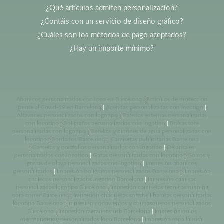
¿Qué artículos admiten personalización?
¿Contáis con un servicio de diseño gráfico?
¿Cuáles son los métodos de pago aceptados?
¿Hay un importe mínimo?
Abanicos personalizados con logo en Barcelona
|
Artículos de protección
frente al Covid-19 en Barcelona
|
Agendas personalizadas con logotipo
|
Altavoces personalizados con logotipo
|
Baterias externas personalizadas
con logotipo
|
Bolígrafos personalizados con logotipo
|
Bolsas tote
personalizadas con logotipo
|
Botellas y bidones de agua personalizadas con
logotipo
|
Bordados Barcelona
|
Camisetas publicitarias Barcelona
|
Carpetas y portfolios personalizados con logotipo
|
Delantales
personalizados con logotipo
|
Gafas personalizadas con logotipo
|
Gorros y
gorras de playa personalizadas con logotipo
|
Impresión abanicos
personalizados
|
Impresión bolígrafos personalizados Barcelona
|
Impresión
chalecos personalizados logotipo Barcelona
|
Impresión camisas
personalizadas logotipo Barcelona
|
Impresión camisetas tecnicas running
para correr Barcelona
|
Impresión chaquetas softshell baratas personalizadas
logotipo Barcelona
|
Impresión cortavientos y chubasqueros personalizados
Barcelona
|
Impresión memorias usb Barcelona
|
Impresión polos
merchandising personalizados logo Barcelona
|
Impresión ropa laboral