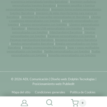
económica personalizada logotipo Barcelona
|
Impresión sudaderas
personalizadas logotipo Barcelona
|
Impresión zapatillas y bambas
personalizadas logotipo Barcelona
|
Impresión forros polares personalizados
logotipo Barcelona
|
Impresión de geles desinfectantes para manos en
Barcelona
|
Impresión de mascarillas personalizadas en Barcelona
|
Libretas
y cuadernos personalizados con logotipo
|
Lanyards personalizados con
logotipo
|
Llaveros personalizados con logotipo
|
Llaveros personalizados
Barcelona
|
Memorias USB personalizadas con logotipo
|
Mochilas
personalizadas con logotipo
|
Merchandising Barcelona
|
Neveras
personalizadas con logotipo
|
Paraguas personalizados con logotipo
|
Paraguas merchandising Barcelona
|
Reclamos publicitarios Barcelona
|
Regalos personalizados Barcelona
|
Regalos personalizados con fotos
Barcelona
|
Regalos promocionales Barcelona
|
Tazas y vasos reutilizables
personalizados con logotipo
|
Textiles personalizados con logotipo
|
Toallas
personalizadas con logotipo
|
Soportes personalizados con logotipo
© 2026 ADL Comunicación | Diseño web:
Dolphin Tecnologías
|
Posicionamiento web:
Publiedit
Mapa del sitio
Condiciones generales
Política de Cookies
0