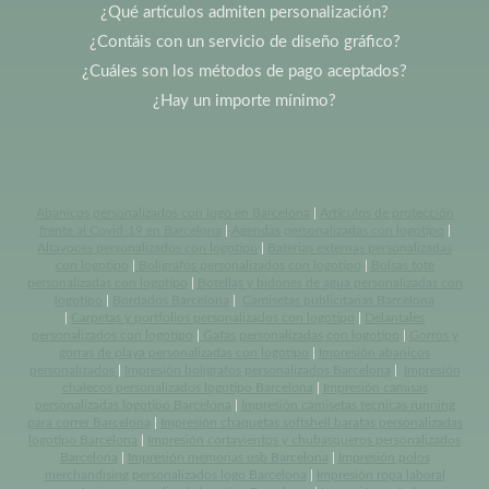
¿Qué artículos admiten personalización?
¿Contáis con un servicio de diseño gráfico?
¿Cuáles son los métodos de pago aceptados?
¿Hay un importe mínimo?
Abanicos personalizados con logo en Barcelona
|
Artículos de protección
frente al Covid-19 en Barcelona
|
Agendas personalizadas con logotipo
|
Altavoces personalizados con logotipo
|
Baterias externas personalizadas
con logotipo
|
Bolígrafos personalizados con logotipo
|
Bolsas tote
personalizadas con logotipo
|
Botellas y bidones de agua personalizadas con
logotipo
|
Bordados Barcelona
|
Camisetas publicitarias Barcelona
|
Carpetas y portfolios personalizados con logotipo
|
Delantales
personalizados con logotipo
|
Gafas personalizadas con logotipo
|
Gorros y
gorras de playa personalizadas con logotipo
|
Impresión abanicos
personalizados
|
Impresión bolígrafos personalizados Barcelona
|
Impresión
chalecos personalizados logotipo Barcelona
|
Impresión camisas
personalizadas logotipo Barcelona
|
Impresión camisetas tecnicas running
para correr Barcelona
|
Impresión chaquetas softshell baratas personalizadas
logotipo Barcelona
|
Impresión cortavientos y chubasqueros personalizados
Barcelona
|
Impresión memorias usb Barcelona
|
Impresión polos
merchandising personalizados logo Barcelona
|
Impresión ropa laboral