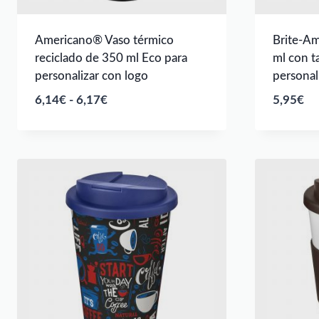
Americano® Vaso térmico
Brite-A
reciclado de 350 ml Eco para
ml con t
personalizar con logo
personal
Rango
6,14
€
-
6,17
€
5,95
€
de
precios:
desde
6,14€
hasta
6,17€