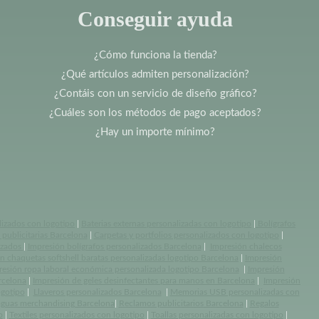
Conseguir ayuda
¿Cómo funciona la tienda?
¿Qué artículos admiten personalización?
¿Contáis con un servicio de diseño gráfico?
¿Cuáles son los métodos de pago aceptados?
¿Hay un importe mínimo?
lizados con logotipo
|
Baterias externas personalizadas con logotipo
|
Bolígrafos
publicitarias Barcelona
|
Carpetas y portfolios personalizados con logotipo
|
izados
|
Impresión bolígrafos personalizados Barcelona
|
Impresión chalecos
n chaquetas softshell baratas personalizadas logotipo Barcelona
|
Impresión
resión ropa laboral económica personalizada logotipo Barcelona
|
Impresión
rcelona
|
Impresión de geles desinfectantes para manos en Barcelona
|
Impresión
ogotipo
|
Llaveros personalizados Barcelona
|
Memorias USB personalizadas con
aguas merchandising Barcelona
|
Reclamos publicitarios Barcelona
|
Regalos
o
|
Textiles personalizados con logotipo
|
Toallas personalizadas con logotipo
|