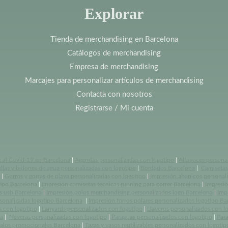
Explorar
Tienda de merchandising en Barcelona
Catálogos de merchandising
Empresa de merchandising
Marcajes para personalizar artículos de merchandising
Contacta con nosotros
Registrarse / Mi cuenta
e al Covid-19 en Barcelona
|
Agendas personalizadas con logotipo
|
Altavoces persona
llas y bidones de agua personalizadas con logotipo
|
Bordados Barcelona
|
Camisetas 
|
Gorros y gorras de playa personalizadas con logotipo
|
Impresión abanicos personal
tipo Barcelona
|
Impresión camisetas tecnicas running para correr Barcelona
|
Impresió
s usb Barcelona
|
Impresión polos merchandising personalizados logo Barcelona
|
Imp
rsonalizadas logotipo Barcelona
|
Impresión forros polares personalizados logotipo Ba
s con logotipo
|
Lanyards personalizados con logotipo
|
Llaveros personalizados con l
a
|
Neveras personalizadas con logotipo
|
Paraguas personalizados con logotipo
|
Par
alos promocionales Barcelona
|
Tazas y vasos reutilizables personalizados con logotip