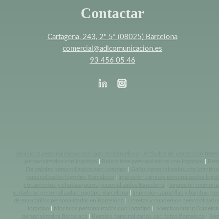
Contactar
Cartagena, 243, 2º 5ª (08025) Barcelona
comercial@adlcomunicacion.es
93 456 05 46
Abanicos personalizados con logo en Barcelona
|
Artículos de protección frent
personalizados con logotipo
|
Bolsas tote personalizadas con logotipo
|
Bote
Delantales personalizados con logotipo
|
Gafas personalizadas con logotipo
personalizados logotipo Barcelona
|
Impresión camisas personalizadas logo
cortavientos y chubasqueros personalizados Barcelona
|
Impresión memoria
sudaderas personalizadas logotipo Barcelona
|
Impresión zapatillas y bambas pe
de mascarillas personalizadas en Barcelona
|
Libretas y cuadernos personalizado
logotipo
|
Mochilas personalizadas con logotipo
|
Merchandising Barcelon
personalizados Barcelona
|
Regalos personalizados con fotos Barcelona
|
Reg