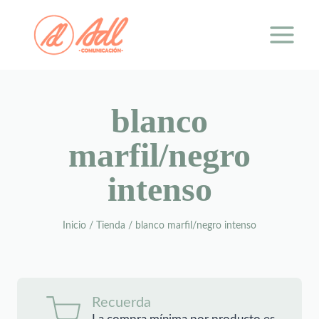
Saltar
al
contenido
blanco
marfil/negro
intenso
Inicio
/
Tienda
/
blanco marfil/negro intenso
Recuerda