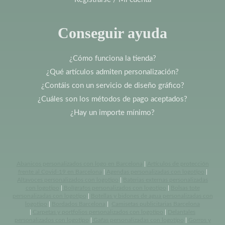
Conseguir ayuda
¿Cómo funciona la tienda?
¿Qué artículos admiten personalización?
¿Contáis con un servicio de diseño gráfico?
¿Cuáles son los métodos de pago aceptados?
¿Hay un importe mínimo?
Abanicos personalizados con logo en Barcelona
|
Artículos de protección
frente al Covid-19 en Barcelona
|
Agendas personalizadas con logotipo
|
Altavoces personalizados con logotipo
|
Baterias externas personalizadas
con logotipo
|
Bolígrafos personalizados con logotipo
|
Bolsas tote
personalizadas con logotipo
|
Botellas y bidones de agua personalizadas con
logotipo
|
Bordados Barcelona
|
Camisetas publicitarias Barcelona
|
Carpetas y portfolios personalizados con logotipo
|
Delantales
personalizados con logotipo
|
Gafas personalizadas con logotipo
|
Gorros y