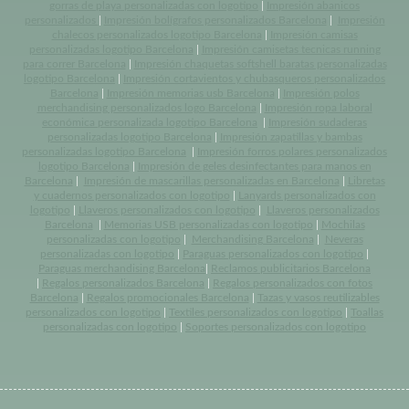
gorras de playa personalizadas con logotipo
|
Impresión abanicos
personalizados
|
Impresión bolígrafos personalizados Barcelona
|
Impresión
chalecos personalizados logotipo Barcelona
|
Impresión camisas
personalizadas logotipo Barcelona
|
Impresión camisetas tecnicas running
para correr Barcelona
|
Impresión chaquetas softshell baratas personalizadas
logotipo Barcelona
|
Impresión cortavientos y chubasqueros personalizados
Barcelona
|
Impresión memorias usb Barcelona
|
Impresión polos
merchandising personalizados logo Barcelona
|
Impresión ropa laboral
económica personalizada logotipo Barcelona
|
Impresión sudaderas
personalizadas logotipo Barcelona
|
Impresión zapatillas y bambas
personalizadas logotipo Barcelona
|
Impresión forros polares personalizados
logotipo Barcelona
|
Impresión de geles desinfectantes para manos en
Barcelona
|
Impresión de mascarillas personalizadas en Barcelona
|
Libretas
y cuadernos personalizados con logotipo
|
Lanyards personalizados con
logotipo
|
Llaveros personalizados con logotipo
|
Llaveros personalizados
Barcelona
|
Memorias USB personalizadas con logotipo
|
Mochilas
personalizadas con logotipo
|
Merchandising Barcelona
|
Neveras
personalizadas con logotipo
|
Paraguas personalizados con logotipo
|
Paraguas merchandising Barcelona
|
Reclamos publicitarios Barcelona
|
Regalos personalizados Barcelona
|
Regalos personalizados con fotos
Barcelona
|
Regalos promocionales Barcelona
|
Tazas y vasos reutilizables
personalizados con logotipo
|
Textiles personalizados con logotipo
|
Toallas
personalizadas con logotipo
|
Soportes personalizados con logotipo